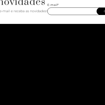
novidades
E-mail*
e-mail e receba as novidades!