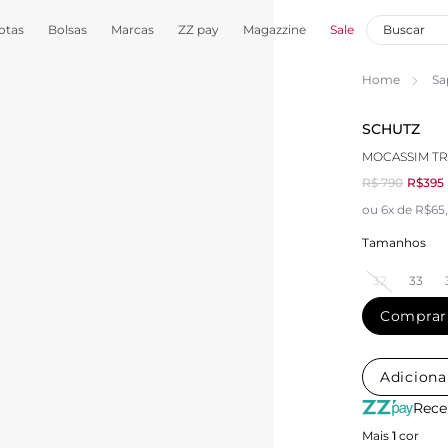
otas
Bolsas
Marcas
ZZ pay
Magazzine
Sale
Home
Sa
SCHUTZ
MOCASSIM T
R$ 790
R$395
ou 6x de R$65
Tamanhos
32
33
Comprar
Adiciona
Rece
Mais
1
cor