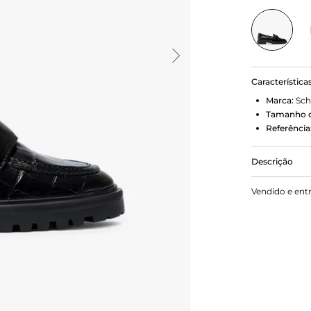
Característica
Marca:
Sch
Tamanho d
Referência
Descrição
Cheios de es
Vendido e ent
universo mas
dose extra 
croco e a at
versátil que