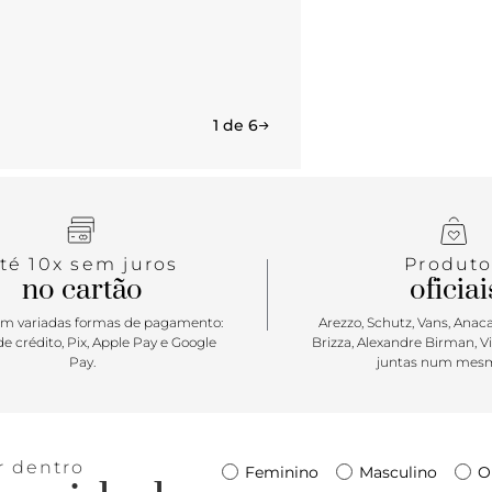
1 de 6
té 10x sem juros
Produto
no cartão
oficiai
m variadas formas de pagamento:
Arezzo, Schutz, Vans, Anacap
e crédito, Pix, Apple Pay e Google
Brizza, Alexandre Birman, V
Pay.
juntas num mesm
r dentro
Feminino
Masculino
O