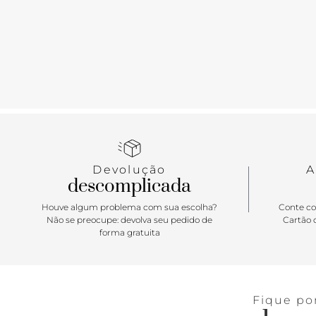
Devolução
A
descomplicada
Houve algum problema com sua escolha?
Conte co
Não se preocupe: devolva seu pedido de
Cartão d
forma gratuita
Fique po