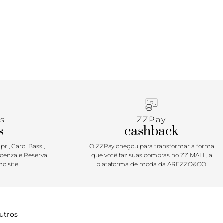
s
ZZPay
s
cashback
ri, Carol Bassi,
O ZZPay chegou para transformar a forma
icenza e Reserva
que você faz suas compras no ZZ MALL, a
o site
plataforma de moda da AREZZO&CO.
utros