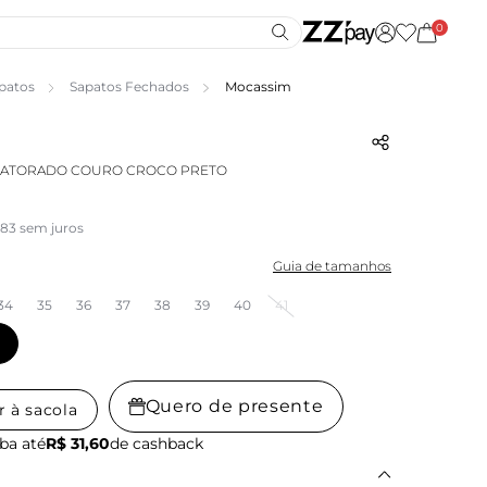
0
patos
Sapatos Fechados
Mocassim
RATORADO COURO CROCO PRETO
,83 sem juros
Guia de tamanhos
34
35
36
37
38
39
40
41
Quero de presente
r à sacola
ba até
R$ 31,60
de cashback