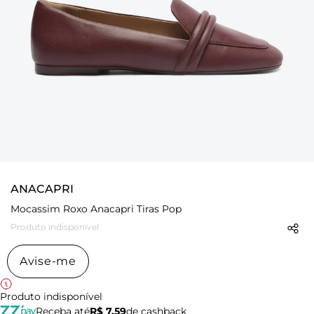
ANACAPRI
Mocassim Roxo Anacapri Tiras Pop
Produto indisponível
Avise-me
Produto indisponível
Receba até
R$ 7,59
de cashback