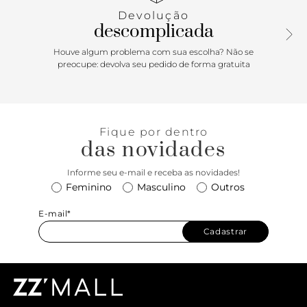
mocassim ANACAPRI vem em uma pegada minimalista e
Devolução
monocromática, ideal para elevar os seus looks do dia a dia.
descomplicada
Com o detalhe charmoso do laço, esse modelo vai bem
com montagens mais clássicas, junto de peças em
Houve algum problema com sua escolha? Não se
alfaiataria, e também com um visual mais urbano,
preocupe: devolva seu pedido de forma gratuita
quebrando a monotonia do clássico jeans com camisa.
Fique por dentro
das novidades
Informe seu e-mail e receba as novidades!
Feminino
Masculino
Outros
E-mail*
Cadastrar