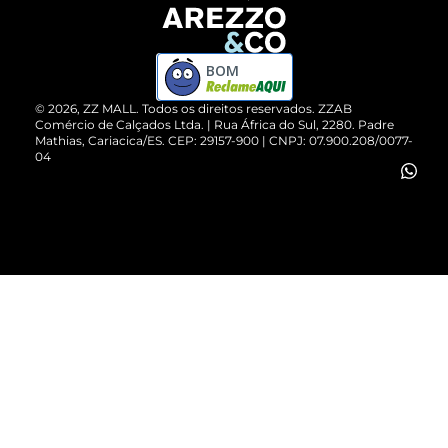
Devolução do Produto
ZZ MALL é confiável
Compre pelo WhatsApp
ZZPay
BOM
Cartão Presente
©
2026
, ZZ MALL. Todos os direitos reservados.
ZZAB
Comércio de Calçados Ltda. | Rua África do Sul, 2280. Padre
Mathias, Cariacica/ES. CEP: 29157-900 | CNPJ: 07.900.208/0077-
Vendas Corporativas
04