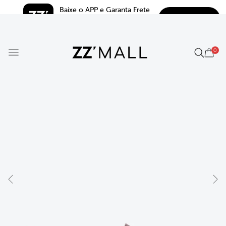
Baixe o APP e Garanta Frete 
BAIXAR
Grátis*
5.0
0