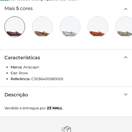
Mais
5
cores
Características
Marca:
Anacapri
Cor
:
Roxo
Referência:
C3036400080005
Descrição
Mocassim ANACAPRI roxo em material similar ao couro.
Vendido e entregue por
ZZ MALL
Possui bico levemente quadrado e aplicação de tira dupla
envolta na gáspea na mesma cor do modelo. Salto baixo
emborrachado. Fechado, cobre todo o pé. Porque Apostar:
Aquele clássico atemporal que todo mundo AMA! O