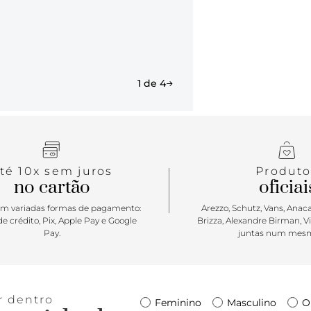
1 de 4
té 10x sem juros
Produto
no cartão
oficiai
m variadas formas de pagamento:
Arezzo, Schutz, Vans, Anacap
e crédito, Pix, Apple Pay e Google
Brizza, Alexandre Birman, V
Pay.
juntas num mesm
r dentro
Feminino
Masculino
O