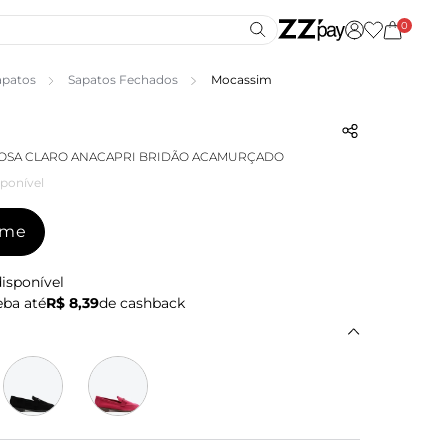
0
apatos
Sapatos Fechados
Mocassim
OSA CLARO ANACAPRI BRIDÃO ACAMURÇADO
ponível
-me
isponível
ba até
R$ 8,39
de cashback