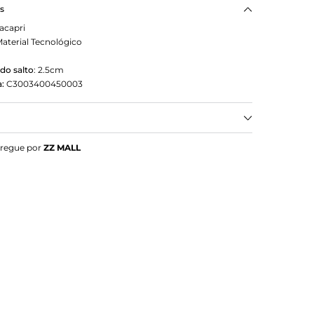
as
acapri
aterial Tecnológico
do salto
:
2.5cm
:
C3003400450003
osa Claro Bridão Acamurçado
tregue por
ZZ MALL