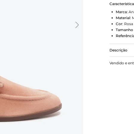
Característic
Marca:
An
Material
:
M
Cor
:
Rosa
Tamanho 
Referência
Descrição
Mocassim R
Vendido e en