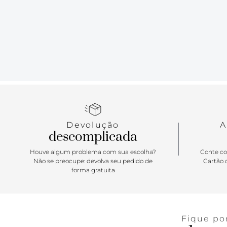
Devolução
A
descomplicada
Houve algum problema com sua escolha?
Conte co
Não se preocupe: devolva seu pedido de
Cartão d
forma gratuita
Fique po