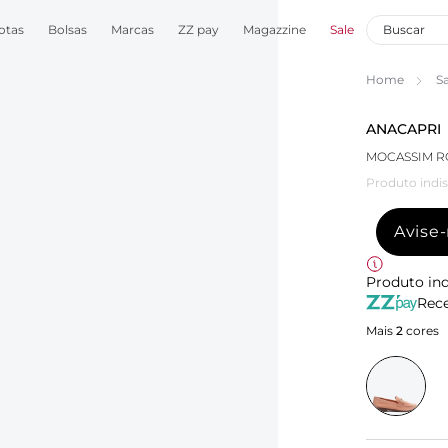
otas
Bolsas
Marcas
ZZ pay
Magazzine
Sale
Home
S
ANACAPRI
MOCASSIM R
Produto indis
Avise
Produto ind
Rece
Mais
2
cores