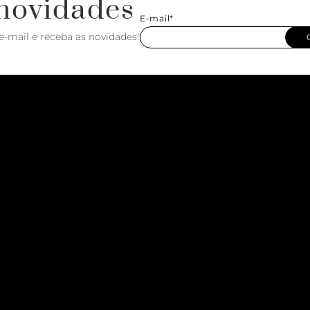
novidades
E-mail*
e-mail e receba as novidades!