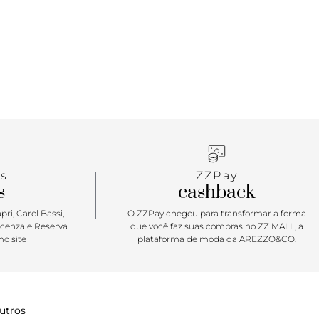
s
ZZPay
s
cashback
ri, Carol Bassi,
O ZZPay chegou para transformar a forma
icenza e Reserva
que você faz suas compras no ZZ MALL, a
o site
plataforma de moda da AREZZO&CO.
utros