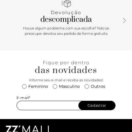
metálica, grande e ovalada, sobre o cabedal. Possui costura
marcada no contorno da parte frontal. Exibe toda a parte
Devolução
superior do pé.
descomplicada
Houve algum problema com sua escolha? Não se
preocupe: devolva seu pedido de forma gratuita
Fique por dentro
das novidades
Informe seu e-mail e receba as novidades!
Feminino
Masculino
Outros
E-mail*
Cadastrar