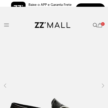
Baixe o APP e Garanta Frete 
BAIXAR
Grátis*
5.0
0