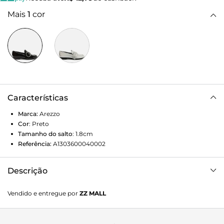
Mais
1
cor
Características
Marca:
Arezzo
Cor
:
Preto
Tamanho do salto
:
1.8cm
Referência:
A1303600040002
Descrição
Mocassim feminino preto de couro e acabamento
Vendido e entregue por
ZZ MALL
brilhante. O sapato tem salto mínimo bloco, solado preto e
formato arredondado na ponta. Fechado, traz recorte
lateral na gáspea e aplicação de tira larga com fivela