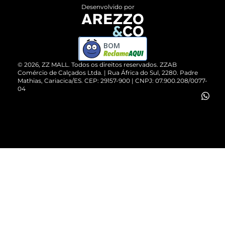
Entrega
ZZ Influ
Desenvolvido por
Devolução do Produto
ZZ MALL é confiável
Compre pelo WhatsApp
ZZPay
BOM
Cartão Presente
©
2026
, ZZ MALL. Todos os direitos reservados.
ZZAB
Comércio de Calçados Ltda. | Rua África do Sul, 2280. Padre
Mathias, Cariacica/ES. CEP: 29157-900 | CNPJ: 07.900.208/0077-
Vendas Corporativas
04