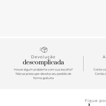
Devolução
A
descomplicada
Houve algum problema com sua escolha?
Conte co
Não se preocupe: devolva seu pedido de
Cartão d
forma gratuita
Fique po