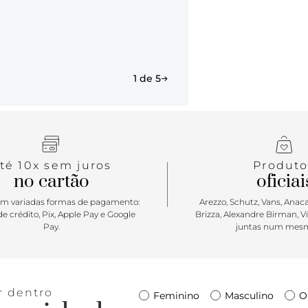
1 de 5
té 10x sem juros
Produto
no cartão
oficiai
m variadas formas de pagamento:
Arezzo, Schutz, Vans, Anacap
e crédito, Pix, Apple Pay e Google
Brizza, Alexandre Birman, V
Pay.
juntas num mesm
r dentro
Feminino
Masculino
O