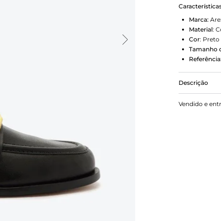
Característica
Marca:
Are
Material
:
C
Cor
:
Preto
Tamanho d
Referência
Descrição
Mocassim pr
Vendido e ent
redondo. Fec
tira de cou
inscrição d
pé. <