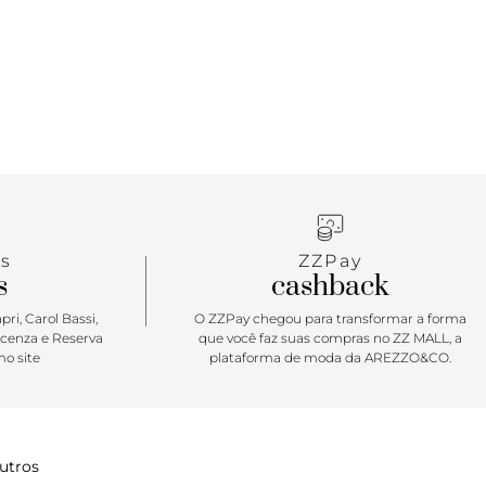
s
ZZPay
s
cashback
ri, Carol Bassi,
O ZZPay chegou para transformar a forma
icenza e Reserva
que você faz suas compras no ZZ MALL, a
o site
plataforma de moda da AREZZO&CO.
utros