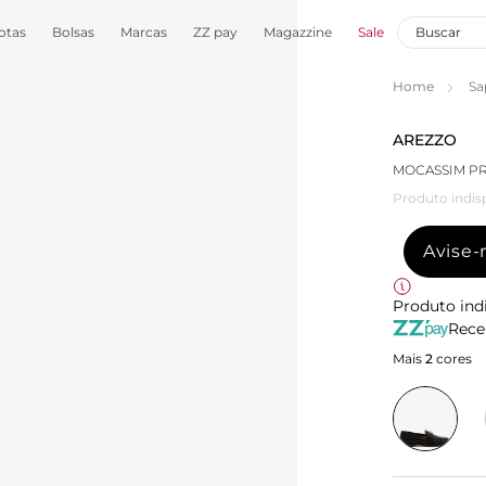
otas
Bolsas
Marcas
ZZ pay
Magazzine
Sale
Home
Sa
AREZZO
MOCASSIM PR
Produto indis
Avise
Produto ind
Rece
Mais
2
cores