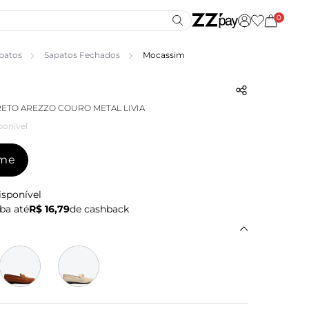
0
patos
Sapatos Fechados
Mocassim
ETO AREZZO COURO METAL LIVIA
ponível
-me
isponível
ba até
R$ 16,79
de cashback