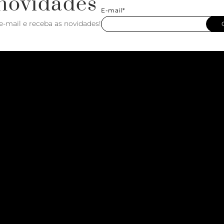
novidades
E-mail*
e-mail e receba as novidades!