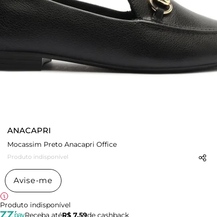
ANACAPRI
Mocassim Preto Anacapri Office
Produto indisponível
Avise-me
Produto indisponível
Receba até
R$ 7,59
de cashback