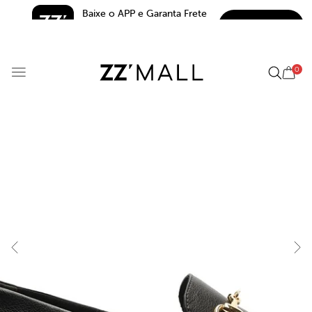
Baixe o APP e Garanta Frete 
BAIXAR
Grátis*
5.0
0