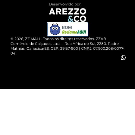
Entrega
ZZ Influ
Desenvolvido por
Devolução do Produto
ZZ MALL é confiável
Compre pelo WhatsApp
ZZPay
BOM
Cartão Presente
©
2026
, ZZ MALL. Todos os direitos reservados.
ZZAB
Comércio de Calçados Ltda. | Rua África do Sul, 2280. Padre
Mathias, Cariacica/ES. CEP: 29157-900 | CNPJ: 07.900.208/0077-
Vendas Corporativas
04