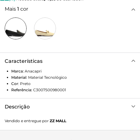
Mais
1
cor
Características
Marca:
Anacapri
Material
:
Material Tecnológico
Cor
:
Preto
Referência:
C3007500980001
Descrição
Mocassim preto em material sintético com acabamento
Vendido e entregue por
ZZ MALL
liso em verniz. Possui biqueira afunilada, aplicação de
aviamentos em dourado na gáspea.