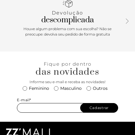
Porque Apostar
Devolução
Para voltar ao trabalho, nada melhor do que um clássico
descomplicada
sem erro! O mocassim é aquele calçado chique e
atemporal que dispensa apresentações. Cheio de
Houve algum problema com sua escolha? Não se
personalidade, o modelo é estiloso sem abrir mão do
preocupe: devolva seu pedido de forma gratuita
conforto e da elegância. Por ter essa vibe mais robusta,
graças à sua inspiração no armário masculino clássico, o
modelo da ANACAPRI é sofisticado e abre um leque de
possibilidades na hora de combinar. Fica ótimo em looks
Fique por dentro
com alfaiataria, mas também existe a possibilidade dele ser
das novidades
a peça mais “pesada” em um look mais girly, o efeito é
ótimo e a gente indica! Ah e é válido lembrar que ele fica
Informe seu e-mail e receba as novidades!
super fofo quando combinado com meias em dias mais
Feminino
Masculino
Outros
frios. Perfeitinho!
E-mail*
Cadastrar