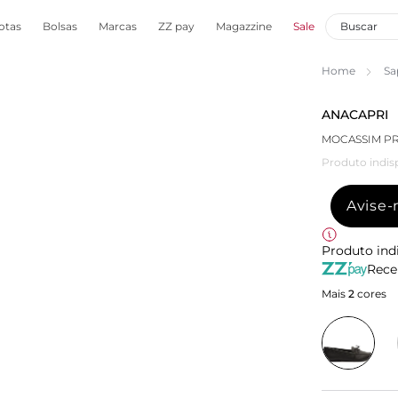
otas
Bolsas
Marcas
ZZ pay
Magazzine
Sale
Home
Sa
ANACAPRI
MOCASSIM PR
Produto indis
Avise
Produto ind
Rece
Mais
2
cores