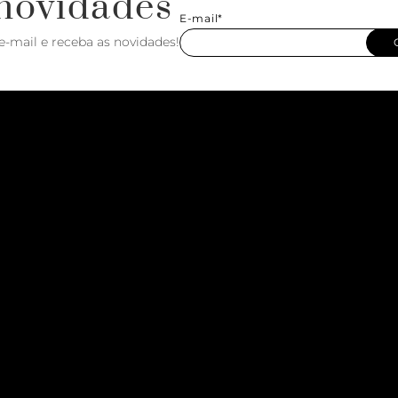
novidades
E-mail*
e-mail e receba as novidades!