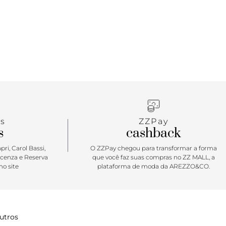
s
ZZPay
s
cashback
ri, Carol Bassi,
O ZZPay chegou para transformar a forma
icenza e Reserva
que você faz suas compras no ZZ MALL, a
o site
plataforma de moda da AREZZO&CO.
utros