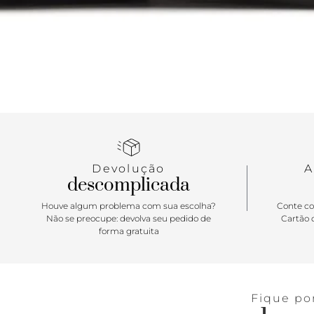
Devolução
A
descomplicada
Houve algum problema com sua escolha?
Conte co
Não se preocupe: devolva seu pedido de
Cartão d
forma gratuita
Fique po