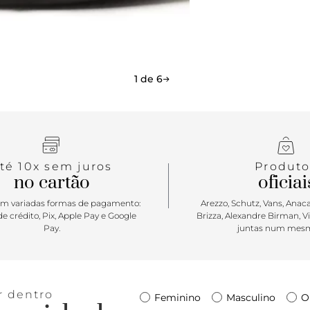
1 de 6
té 10x sem juros
Produto
no cartão
oficiai
m variadas formas de pagamento:
Arezzo, Schutz, Vans, Anacap
e crédito, Pix, Apple Pay e Google
Brizza, Alexandre Birman, V
Pay.
juntas num mesm
r dentro
Feminino
Masculino
O