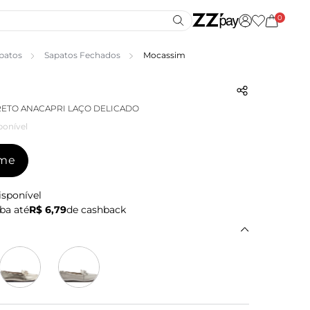
0
patos
Sapatos Fechados
Mocassim
ETO ANACAPRI LAÇO DELICADO
ponível
-me
isponível
ba até
R$ 6,79
de cashback