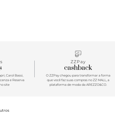
temporada de inverno totalmente repaginado: com
ução - salto em bloco baixo e monocromático - traz
a minimalista e cool de shape mais larguinho,
ndo suas produções. Com detalhe de tira com
e bridão metálico imponente e contorno delicado
, vai deixar o seu visual ainda mais elegante. Um
o vai sair dos seus pés! <3
s
ZZPay
s
cashback
ri, Carol Bassi,
O ZZPay chegou para transformar a forma
icenza e Reserva
que você faz suas compras no ZZ MALL, a
o site
plataforma de moda da AREZZO&CO.
utros