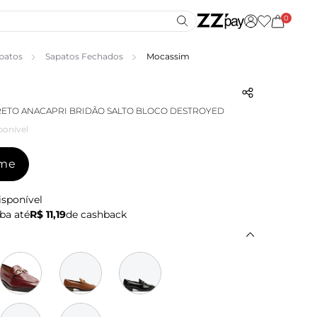
0
patos
Sapatos Fechados
Mocassim
ETO ANACAPRI BRIDÃO SALTO BLOCO DESTROYED
ponível
-me
isponível
ba até
R$ 11,19
de cashback