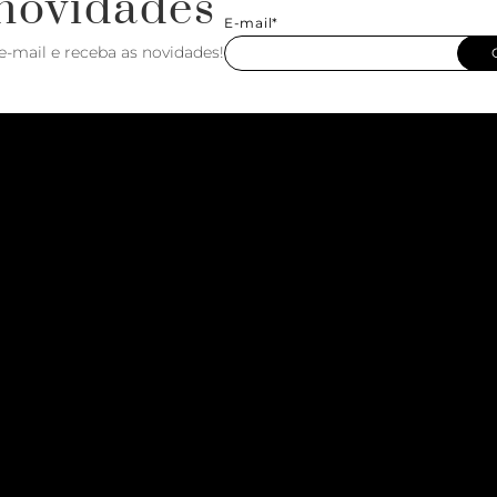
novidades
E-mail*
e-mail e receba as novidades!