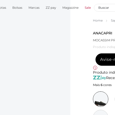
otas
Bolsas
Marcas
ZZ pay
Magazzine
Sale
Home
Sa
ANACAPRI
MOCASSIM PR
Produto indis
Avise
Produto ind
Rece
Mais
6
cores