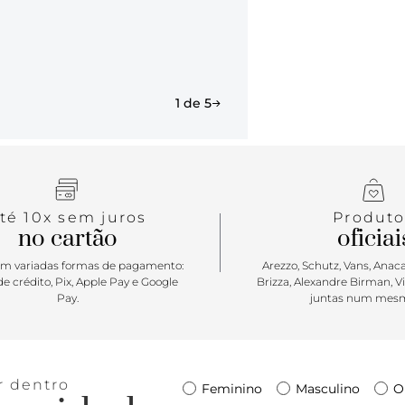
vem para a 
nova constr
uma propost
protagoniza
aplicação d
1 de 5
em pespontos
vício que nã
té 10x sem juros
Produto
no cartão
oficiai
m variadas formas de pagamento:
Arezzo, Schutz, Vans, Anacap
e crédito, Pix, Apple Pay e Google
Brizza, Alexandre Birman, V
Pay.
juntas num mesm
r dentro
Feminino
Masculino
O