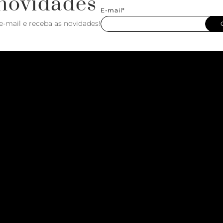
novidades
E-mail*
e-mail e receba as novidades!