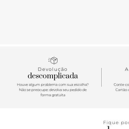
Devolução
A
descomplicada
Houve algum problema com sua escolha?
Conte co
Não se preocupe: devolva seu pedido de
Cartão d
forma gratuita
Fique po