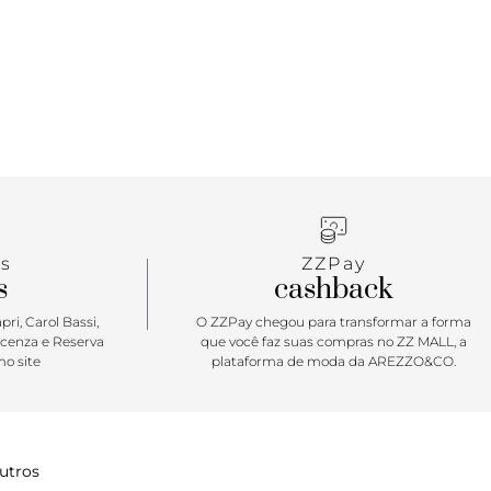
s
ZZPay
s
cashback
ri, Carol Bassi,
O ZZPay chegou para transformar a forma
icenza e Reserva
que você faz suas compras no ZZ MALL, a
o site
plataforma de moda da AREZZO&CO.
utros