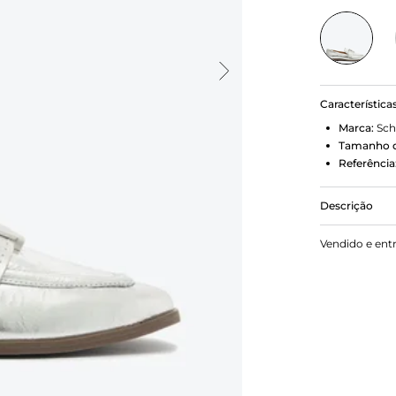
Característica
Marca:
Sch
Tamanho d
Referência
Descrição
Eleve o seu
Vendido e ent
confortável 
que adicion
em forma de 
Com fácil ca
guarda-rou