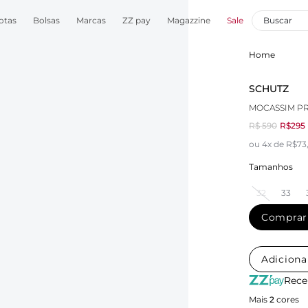
otas
Bolsas
Marcas
ZZ pay
Magazzine
Sale
Home
SCHUTZ
MOCASSIM P
R$ 590
R$295
ou 4x de R$73
Tamanhos
32
33
Comprar
Adiciona
Rece
Mais
2
cores