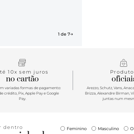
1 de 7
té 10x sem juros
Produto
no cartão
oficiai
m variadas formas de pagamento:
Arezzo, Schutz, Vans, Anacap
e crédito, Pix, Apple Pay e Google
Brizza, Alexandre Birman, V
Pay.
juntas num mesm
r dentro
Feminino
Masculino
O