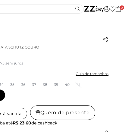
0
RATA SCHUTZ COURO
,75 sem juros
Guia de tamanhos
34
35
36
37
38
39
40
41
Quero de presente
r à sacola
ba até
R$ 23,60
de cashback