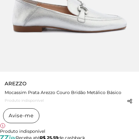
AREZZO
Mocassim Prata Arezzo Couro Bridão Metálico Básico
Produto indisponível
Avise-me
Produto indisponível
Receba até
R$ 25,59
de cashback