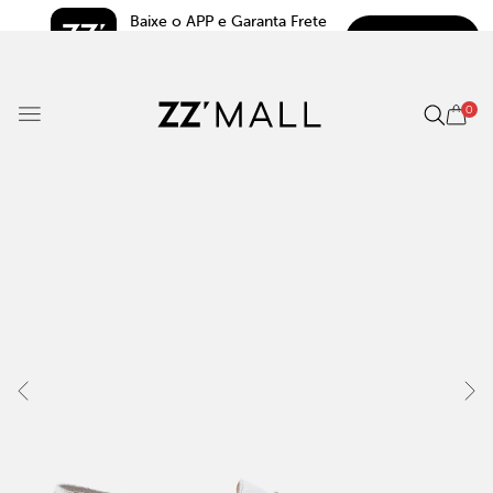
Baixe o APP e Garanta Frete 
BAIXAR
Grátis*
5.0
0