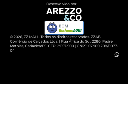
Entrega
ZZ Influ
Desenvolvido por
Devolução do Produto
ZZ MALL é confiável
Compre pelo WhatsApp
ZZPay
BOM
Cartão Presente
©
2026
, ZZ MALL. Todos os direitos reservados.
ZZAB
Comércio de Calçados Ltda. | Rua África do Sul, 2280. Padre
Mathias, Cariacica/ES. CEP: 29157-900 | CNPJ: 07.900.208/0077-
Vendas Corporativas
04