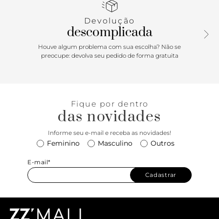
da biqueira. Com palmilha bege e inscrição do nome da
marca, exibe todo o peito do pé.
Devolução
descomplicada
Houve algum problema com sua escolha? Não se
preocupe: devolva seu pedido de forma gratuita
Fique por dentro
das novidades
Informe seu e-mail e receba as novidades!
Feminino
Masculino
Outros
E-mail*
Cadastrar