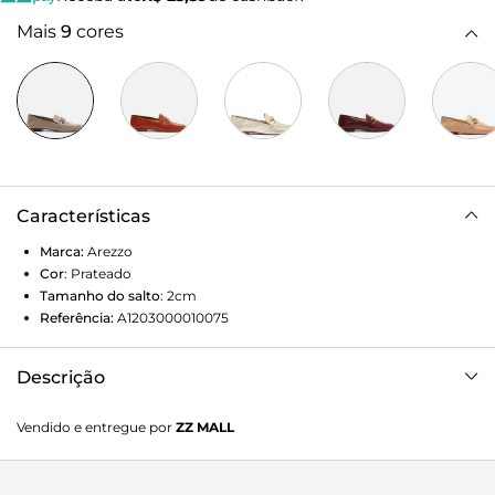
Mais
9
cores
Características
Marca:
Arezzo
Cor
:
Prateado
Tamanho do salto
:
2cm
Referência:
A1203000010075
Descrição
Mocassim feminino prata de couro. O modelo tem salto
Vendido e entregue por
ZZ MALL
rasteiro e bico redondo. Fechado, traz recorte lateral na
gáspea e aplicação de bridão metálico dourado, preso por
tiras, sobre o cabedal. Possui costura bombada no contorno