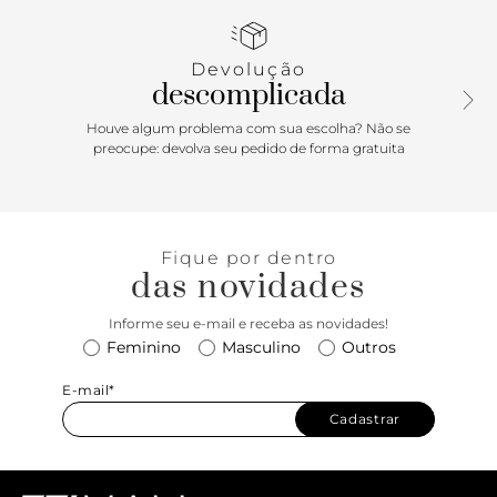
Porque Apostar: Inspirado no guarda-roupas masculino, o
mocassim vem repaginado em uma pegada minimalista e
Devolução
básica com shape mais largo, ideal para elevar os seus
descomplicada
looks do dia a dia. Com aplicação de bridão metálico, é o
modelo perfeito para quebrar a monotonia do seu visual de
Houve algum problema com sua escolha? Não se
trabalho e, por que não? Do barzinho ou balada pós
preocupe: devolva seu pedido de forma gratuita
expediente!
Fique por dentro
das novidades
Informe seu e-mail e receba as novidades!
Feminino
Masculino
Outros
E-mail*
Cadastrar