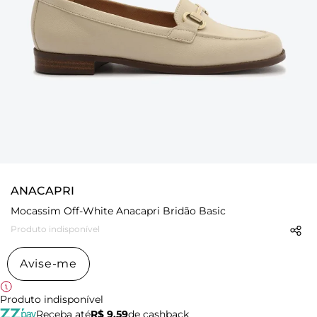
ANACAPRI
Mocassim Off-White Anacapri Bridão Basic
Produto indisponível
Avise-me
Produto indisponível
Receba até
R$ 9,59
de cashback