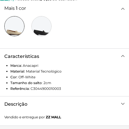
Mais
1
cor
Características
Marca:
Anacapri
Material
:
Material Tecnológico
Cor
:
Off-White
Tamanho do salto
:
2cm
Referência:
C3044900010003
Descrição
O mocassim Anacapri Off-white tem salto baixo bloco e
Vendido e entregue por
ZZ MALL
bico redondo, feito em material similar ao couro, com
shape mais largo e detalhe de bridão metálico.