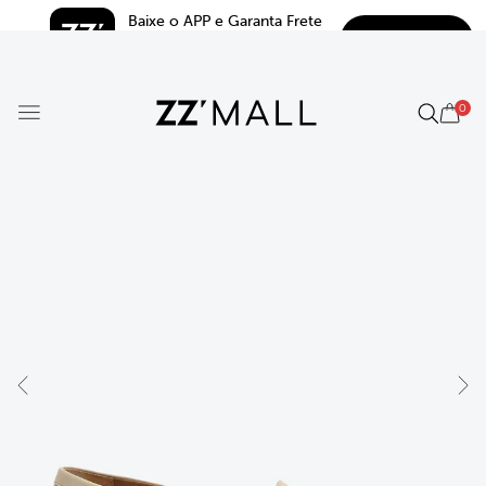
Baixe o APP e Garanta Frete 
BAIXAR
Grátis*
5.0
0