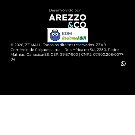
Entrega
ZZ Influ
Desenvolvido por
Devolução do Produto
ZZ MALL é confiável
Compre pelo WhatsApp
ZZPay
BOM
Cartão Presente
©
2026
, ZZ MALL. Todos os direitos reservados.
ZZAB
Comércio de Calçados Ltda. | Rua África do Sul, 2280. Padre
Mathias, Cariacica/ES. CEP: 29157-900 | CNPJ: 07.900.208/0077-
Vendas Corporativas
04