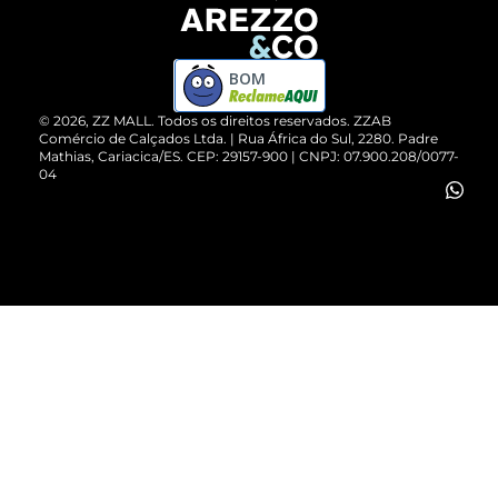
Devolução do Produto
ZZ MALL é confiável
Compre pelo WhatsApp
ZZPay
BOM
Cartão Presente
©
2026
, ZZ MALL. Todos os direitos reservados.
ZZAB
Comércio de Calçados Ltda. | Rua África do Sul, 2280. Padre
Mathias, Cariacica/ES. CEP: 29157-900 | CNPJ: 07.900.208/0077-
Vendas Corporativas
04