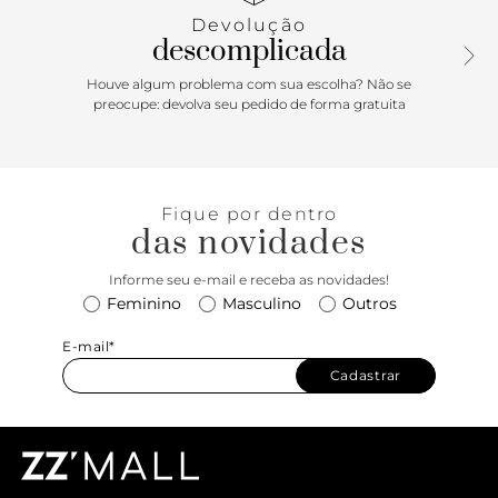
Devolução
descomplicada
Houve algum problema com sua escolha? Não se
preocupe: devolva seu pedido de forma gratuita
Fique por dentro
das novidades
Informe seu e-mail e receba as novidades!
Feminino
Masculino
Outros
E-mail*
Cadastrar