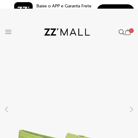
Baixe o APP e Garanta Frete 
BAIXAR
Grátis*
5.0
0