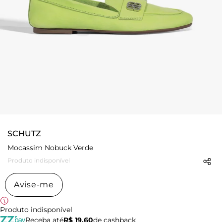
SCHUTZ
Mocassim Nobuck Verde
Produto indisponível
Avise-me
Produto indisponível
Receba até
R$ 19,60
de cashback