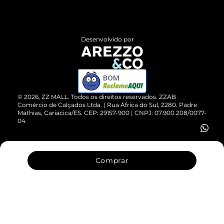
Termos de Uso
Central de Atendimento
Políticas de Privacidade
Entrega
ZZ Influ
Desenvolvido por
Devolução do Produto
ZZ MALL é confiável
Compre pelo WhatsApp
ZZPay
BOM
Cartão Presente
©
2026
, ZZ MALL. Todos os direitos reservados.
ZZAB
Comércio de Calçados Ltda. | Rua África do Sul, 2280. Padre
Mathias, Cariacica/ES. CEP: 29157-900 | CNPJ: 07.900.208/0077-
Vendas Corporativas
04
Comprar