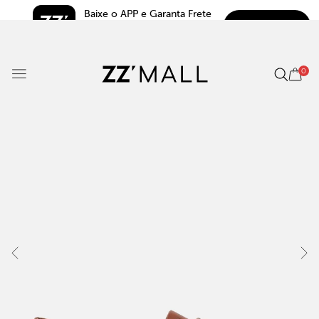
Baixe o APP e Garanta Frete 
BAIXAR
Grátis*
5.0
0