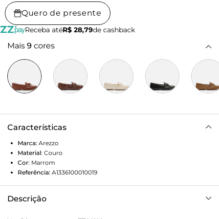
Quero de presente
Receba até
R$ 28,79
de cashback
Mais
9
cores
Características
Marca:
Arezzo
Material
:
Couro
Cor
:
Marrom
Referência:
A1336100010019
Descrição
Mocassim feminino marrom de couro. O sapato tem salto