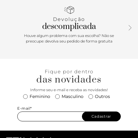
aposta certeira para acompanhar de looks de trabalho a
produções casuais!
Devolução
descomplicada
Houve algum problema com sua escolha? Não se
preocupe: devolva seu pedido de forma gratuita
Fique por dentro
das novidades
Informe seu e-mail e receba as novidades!
Feminino
Masculino
Outros
E-mail*
Cadastrar