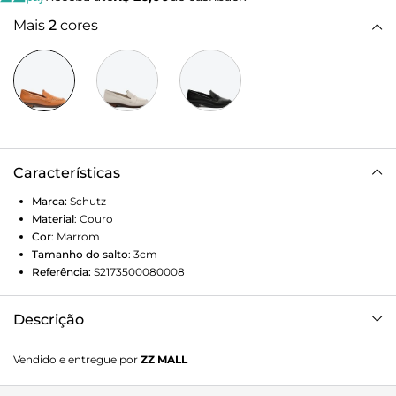
Mais
2
cores
Características
Marca:
Schutz
Material
:
Couro
Cor
:
Marrom
Tamanho do salto
:
3cm
Referência:
S2173500080008
Descrição
Esse clássico sapato mocassim marrom se destaca pela
Vendido e entregue por
ZZ MALL
costura pespontada em destaque no cabedal, trazendo um
toque manual ao elegante modelo de couro. Vai ser uma