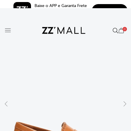
Baixe o APP e Garanta Frete 
BAIXAR
Grátis*
5.0
0