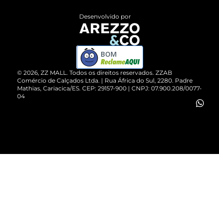
Entrega
ZZ Influ
Desenvolvido por
Devolução do Produto
ZZ MALL é confiável
Compre pelo WhatsApp
ZZPay
BOM
Cartão Presente
©
2026
, ZZ MALL. Todos os direitos reservados.
ZZAB
Comércio de Calçados Ltda. | Rua África do Sul, 2280. Padre
Mathias, Cariacica/ES. CEP: 29157-900 | CNPJ: 07.900.208/0077-
Vendas Corporativas
04