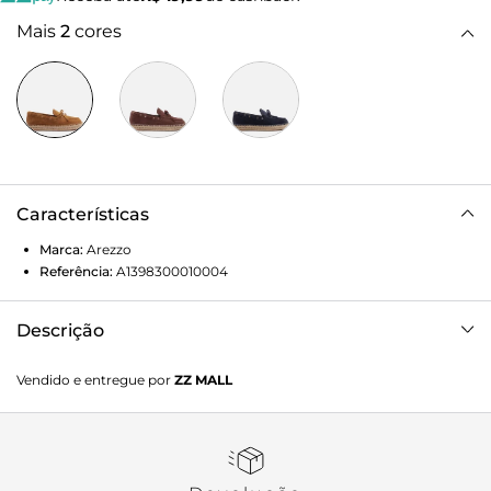
Mais
2
cores
Características
Marca:
Arezzo
Referência:
A1398300010004
Descrição
Mocassim feminino marrom acamurçado. O sapato tem
Vendido e entregue por
ZZ MALL
salto rasteiro e formato arredondado na ponta, além de
solado revestido em palha trançada. Fechado, traz
aplicação de tira transpassada no contorno superior que
fecha em laço sobre o cabedal. Exibe toda a parte superior
do pé.