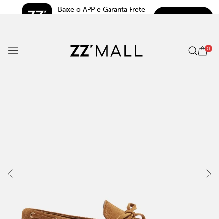
Baixe o APP e Garanta Frete 
BAIXAR
Grátis*
5.0
0