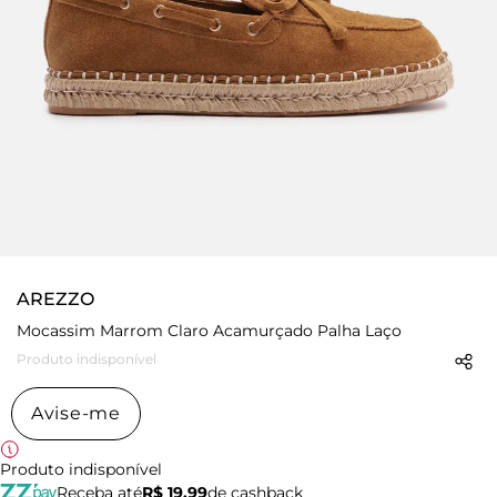
AREZZO
Mocassim Marrom Claro Acamurçado Palha Laço
Produto indisponível
Avise-me
Produto indisponível
Receba até
R$ 19,99
de cashback