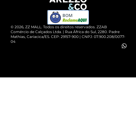
Devolução do Produto
ZZ MALL é confiável
Compre pelo WhatsApp
ZZPay
BOM
Cartão Presente
©
2026
, ZZ MALL. Todos os direitos reservados.
ZZAB
Comércio de Calçados Ltda. | Rua África do Sul, 2280. Padre
Mathias, Cariacica/ES. CEP: 29157-900 | CNPJ: 07.900.208/0077-
Vendas Corporativas
04