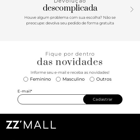
Devolução
descomplicada
Houve algum problema com sua escolha? Não se
preocupe: devolva seu pedido de forma gratuita
Fique por dentro
das novidades
Informe seu e-mail e receba as novidades!
Feminino
Masculino
Outros
E-mail*
Cadastrar