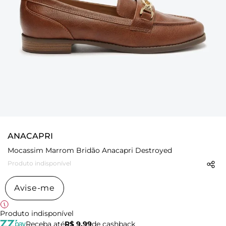
ANACAPRI
Mocassim Marrom Bridão Anacapri Destroyed
Produto indisponível
Avise-me
Produto indisponível
Receba até
R$ 9,99
de cashback