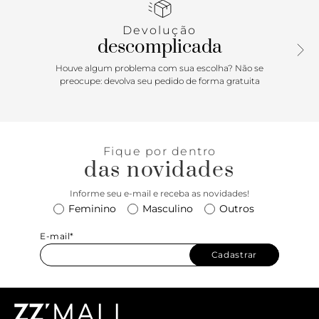
inicial A, preso por tiras, sobre o cabedal. Possui costura
aparente no contorno da biqueira e peça traseira em
Devolução
recorte no calcanhar. Com palmilha nude e assinatura
descomplicada
Anacapri, o mocassim exibe todo o peito do pé.
Houve algum problema com sua escolha? Não se
Porque Apostar: Indispensável para quem não abre mão do
preocupe: devolva seu pedido de forma gratuita
conforto absoluto com muito estilo, o mocassim destroyed
vem para a temporada de inverno cheio de detalhes!
Urbano e moderninho, com bridão metálico imponente e
chique no cabedal, ele é simplesmente per-fei-to para
Fique por dentro
propostas casuais e descontraídas. Comfy, o mocassim
das novidades
Anacapri traz atitude para suas produções e é sempre a
melhor escolha!
Informe seu e-mail e receba as novidades!
Feminino
Masculino
Outros
E-mail*
Cadastrar