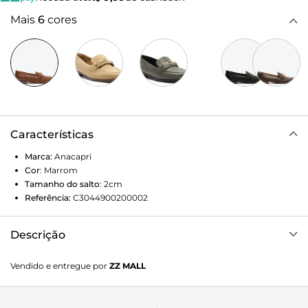
Mais
6
cores
Características
Marca:
Anacapri
Cor
:
Marrom
Tamanho do salto
:
2cm
Referência:
C3044900200002
Descrição
Mocassim Anacapri destroyed com bridão na cor marrom.
Vendido e entregue por
ZZ MALL
O modelo tem salto baixo e bico redondo. Fechado, traz
recorte lateral na gáspea e aplicação de bridão metálico
dourado com detalhe central em cápsula metálica com