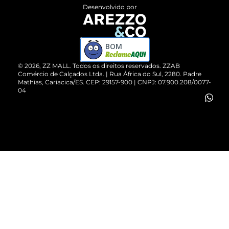
Entrega
ZZ Influ
Desenvolvido por
Devolução do Produto
ZZ MALL é confiável
Compre pelo WhatsApp
ZZPay
BOM
Cartão Presente
©
2026
, ZZ MALL. Todos os direitos reservados.
ZZAB
Comércio de Calçados Ltda. | Rua África do Sul, 2280. Padre
Mathias, Cariacica/ES. CEP: 29157-900 | CNPJ: 07.900.208/0077-
Vendas Corporativas
04