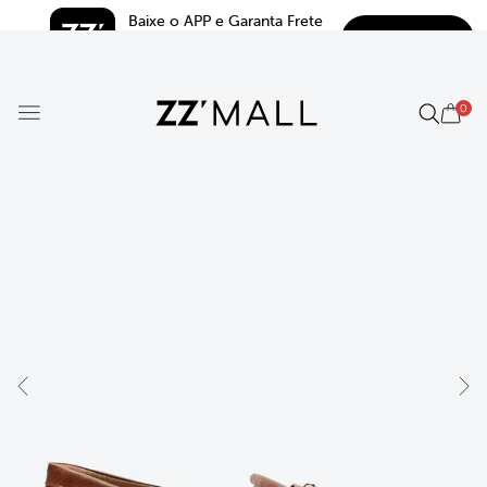
Baixe o APP e Garanta Frete 
BAIXAR
Grátis*
5.0
0