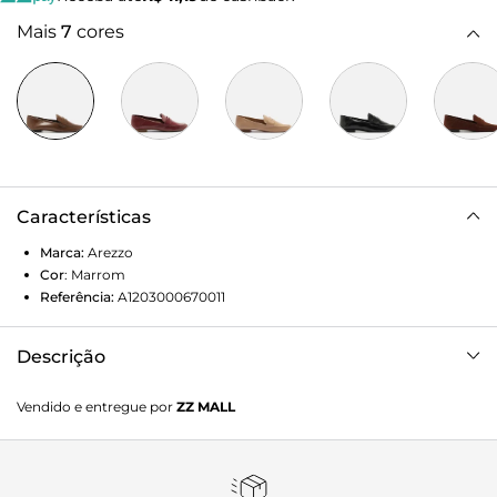
Mais
7
cores
Características
Marca:
Arezzo
Cor
:
Marrom
Referência:
A1203000670011
Descrição
Mocassim feminino marrom. O sapato tem salto mínimo
Vendido e entregue por
ZZ MALL
bloco e formato arredondado na ponta. Fechado, traz
recorte lateral na gáspea e aplicação de tira larga e vazada
com costuras laterais sobre o cabedal. Possui costura
marcada no contorno da parte frontal.