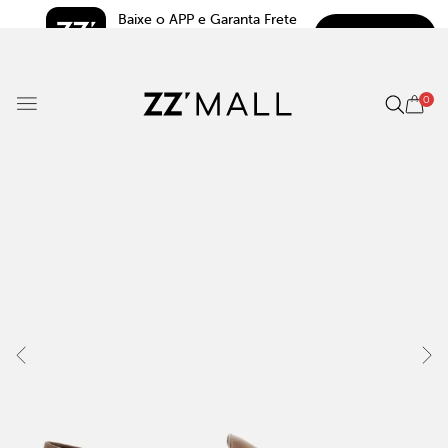
Baixe o APP e Garanta Frete 
BAIXAR
Grátis*
5.0
0