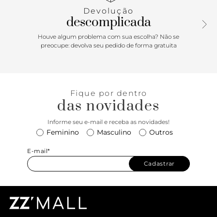
Devolução
descomplicada
Houve algum problema com sua escolha? Não se
preocupe: devolva seu pedido de forma gratuita
Fique por dentro
das novidades
Informe seu e-mail e receba as novidades!
Feminino
Masculino
Outros
E-mail*
Cadastrar