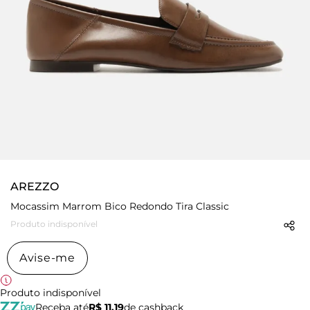
AREZZO
Mocassim Marrom Bico Redondo Tira Classic
Produto indisponível
Avise-me
Produto indisponível
Receba até
R$ 11,19
de cashback