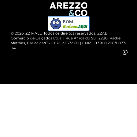
Devolução do Produto
ZZ MALL é confiável
Compre pelo WhatsApp
ZZPay
BOM
Cartão Presente
©
2026
, ZZ MALL. Todos os direitos reservados.
ZZAB
Comércio de Calçados Ltda. | Rua África do Sul, 2280. Padre
Mathias, Cariacica/ES. CEP: 29157-900 | CNPJ: 07.900.208/0077-
Vendas Corporativas
04