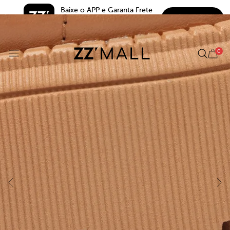
Baixe o APP e Garanta Frete 
BAIXAR
Grátis*
5.0
0