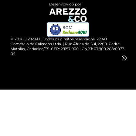
Entrega
ZZ Influ
Desenvolvido por
Devolução do Produto
ZZ MALL é confiável
Compre pelo WhatsApp
ZZPay
BOM
Cartão Presente
©
2026
, ZZ MALL. Todos os direitos reservados.
ZZAB
Comércio de Calçados Ltda. | Rua África do Sul, 2280. Padre
Mathias, Cariacica/ES. CEP: 29157-900 | CNPJ: 07.900.208/0077-
Vendas Corporativas
04