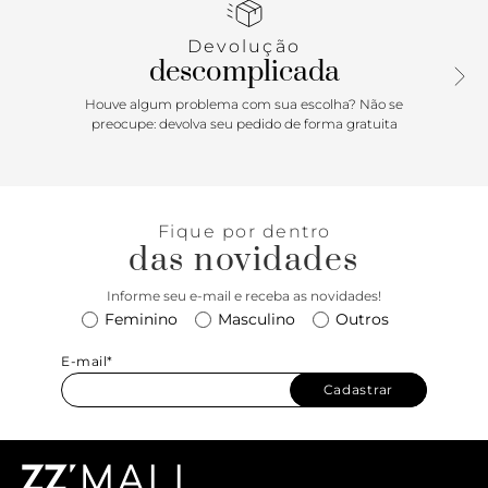
Devolução
descomplicada
Houve algum problema com sua escolha? Não se
preocupe: devolva seu pedido de forma gratuita
Fique por dentro
das novidades
Informe seu e-mail e receba as novidades!
Feminino
Masculino
Outros
E-mail*
Cadastrar