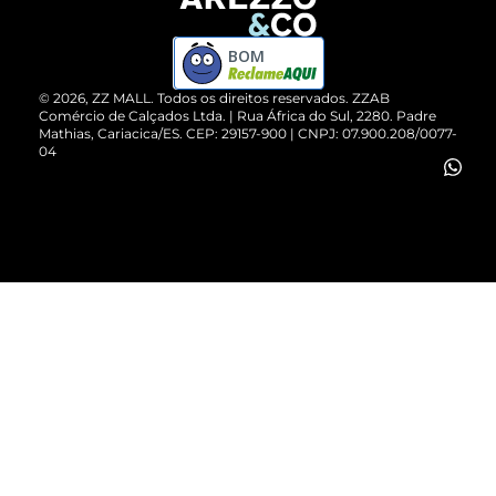
Devolução do Produto
ZZ MALL é confiável
Compre pelo WhatsApp
ZZPay
BOM
Cartão Presente
©
2026
, ZZ MALL. Todos os direitos reservados.
ZZAB
Comércio de Calçados Ltda. | Rua África do Sul, 2280. Padre
Mathias, Cariacica/ES. CEP: 29157-900 | CNPJ: 07.900.208/0077-
Vendas Corporativas
04