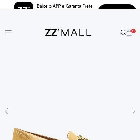
Baixe o APP e Garanta Frete 
BAIXAR
Grátis*
5.0
0