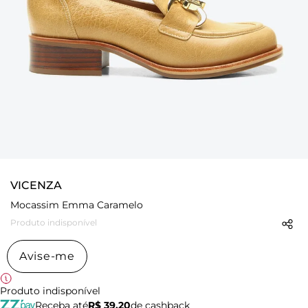
VICENZA
Mocassim Emma Caramelo
Produto indisponível
Avise-me
Produto indisponível
Receba até
R$ 39,20
de cashback