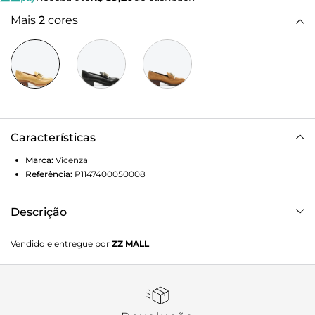
Mais
2
cores
Características
Marca:
Vicenza
Referência:
P1147400050008
Descrição
Mocassim Emma de salto baixo em couro caramelo.
Vendido e entregue por
ZZ MALL
Clássico e atemporal, esse modelo em couro cracked traz
um acabamento sofisticado VCZ. O detalhe metalizado na
parte frontal adiciona um toque moderno e discreto,
elevando o design tradicional. Perfeito para compor looks
com peças de alfaiataria, une elegância e conforto, ideal