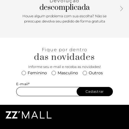
Devolução
para produções sofisticadas do dia a dia.
descomplicada
Houve algum problema com sua escolha? Não se
preocupe: devolva seu pedido de forma gratuita
Fique por dentro
das novidades
Informe seu e-mail e receba as novidades!
Feminino
Masculino
Outros
E-mail*
Cadastrar