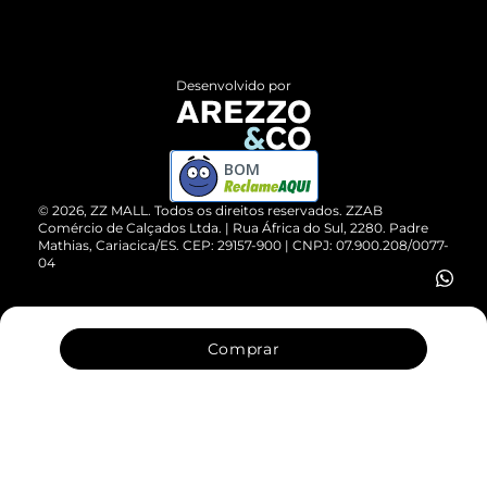
Termos de Uso
Central de Atendimento
Políticas de Privacidade
Entrega
ZZ Influ
Desenvolvido por
Devolução do Produto
ZZ MALL é confiável
Compre pelo WhatsApp
ZZPay
BOM
Cartão Presente
©
2026
, ZZ MALL. Todos os direitos reservados.
ZZAB
Comércio de Calçados Ltda. | Rua África do Sul, 2280. Padre
Mathias, Cariacica/ES. CEP: 29157-900 | CNPJ: 07.900.208/0077-
Vendas Corporativas
04
Comprar