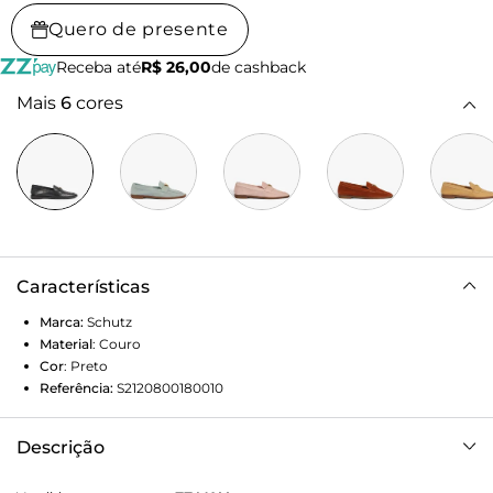
Quero de presente
Receba até
R$ 26,00
de cashback
Mais
6
cores
Características
Marca:
Schutz
Material
:
Couro
Cor
:
Preto
Referência:
S2120800180010
Descrição
Eleve o seu estilo com o Mocassim Donatella, uma peça