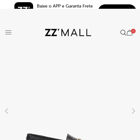
Baixe o APP e Garanta Frete 
BAIXAR
Grátis*
5.0
0