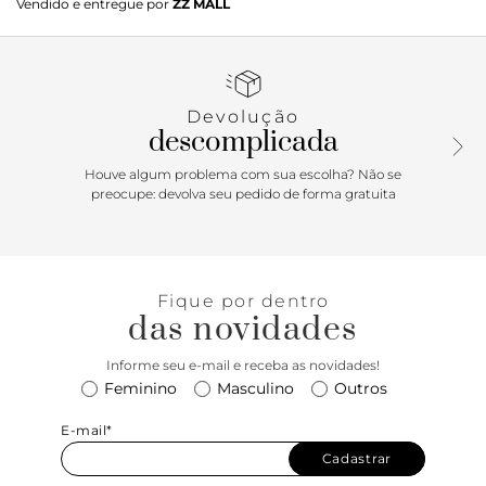
Vendido e entregue por
ZZ MALL
que redefine o conceito de elegância urbana. Com um
design estruturado e imponente, este modelo é a escolha
definitiva para quem busca sofisticação sem abrir mão da
atitude. O enfeite metálico triangular dourado no cabedal
serve como um ponto de luz luxuoso, garantindo um
Devolução
diferencial imediato ao look.
descomplicada
Houve algum problema com sua escolha? Não se
preocupe: devolva seu pedido de forma gratuita
Fique por dentro
das novidades
Informe seu e-mail e receba as novidades!
Feminino
Masculino
Outros
E-mail*
Cadastrar