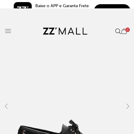
Baixe o APP e Garanta Frete 
BAIXAR
Grátis*
5.0
0