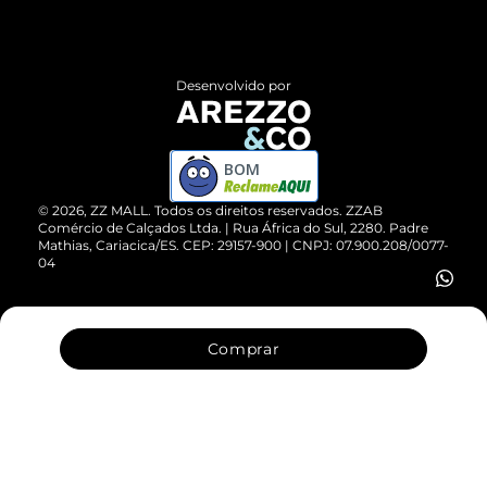
Termos de Uso
Central de Atendimento
Políticas de Privacidade
Entrega
ZZ Influ
Desenvolvido por
Devolução do Produto
ZZ MALL é confiável
Compre pelo WhatsApp
ZZPay
BOM
Cartão Presente
©
2026
, ZZ MALL. Todos os direitos reservados.
ZZAB
Comércio de Calçados Ltda. | Rua África do Sul, 2280. Padre
Mathias, Cariacica/ES. CEP: 29157-900 | CNPJ: 07.900.208/0077-
Vendas Corporativas
04
Comprar