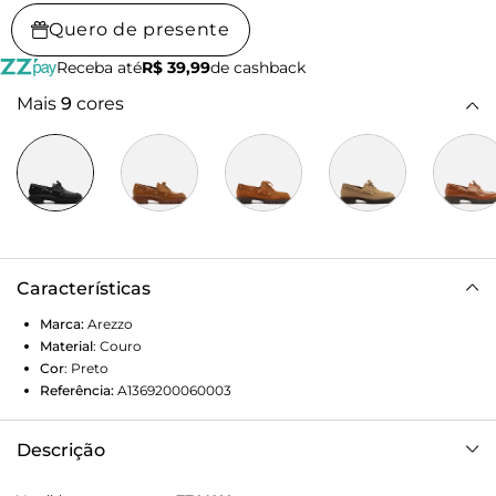
Quero de presente
Receba até
R$ 39,99
de cashback
Mais
9
cores
Características
Marca:
Arezzo
Material
:
Couro
Cor
:
Preto
Referência:
A1369200060003
Descrição
Mocassim feminino preto de couro. O sapato tem salto