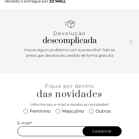
Vendido e entregue por
ZZ MALL
baixo bloco e formato arredondado na ponta, além de sola
emborrachada, tratorada e bipartida preta. Fechado, traz
sobreposição no cabedal e aplicação de tira transpassada
por ilhoses no contorno superior. Possui fecho por
amarração em tira de couro na parte frontal. Com costura
Devolução
em pesponto e relevo no contorno da biqueira.
descomplicada
Houve algum problema com sua escolha? Não se
preocupe: devolva seu pedido de forma gratuita
Fique por dentro
das novidades
Informe seu e-mail e receba as novidades!
Feminino
Masculino
Outros
E-mail*
Cadastrar