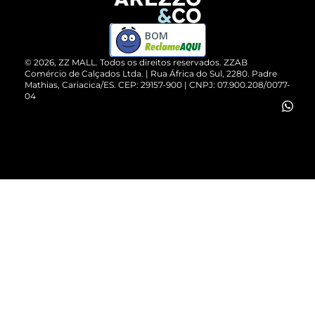
Devolução do Produto
ZZ MALL é confiável
Compre pelo WhatsApp
ZZPay
BOM
Cartão Presente
©
2026
, ZZ MALL. Todos os direitos reservados.
ZZAB
Comércio de Calçados Ltda. | Rua África do Sul, 2280. Padre
Mathias, Cariacica/ES. CEP: 29157-900 | CNPJ: 07.900.208/0077-
Vendas Corporativas
04