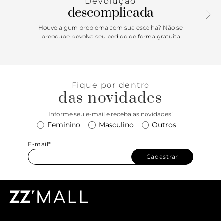
Devolução
descomplicada
Houve algum problema com sua escolha? Não se
preocupe: devolva seu pedido de forma gratuita
Fique por dentro
das novidades
Informe seu e-mail e receba as novidades!
Feminino
Masculino
Outros
E-mail*
Cadastrar