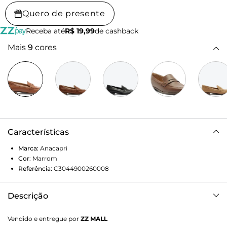
Quero de presente
Receba até
R$ 19,99
de cashback
Mais
9
cores
Características
Marca:
Anacapri
Cor
:
Marrom
Referência:
C3044900260008
Descrição
Mocassim Anacapri marrom, com aplicação de pin em A na
Vendido e entregue por
ZZ MALL
pala. De solado emborrachado com leve saltinho e bico