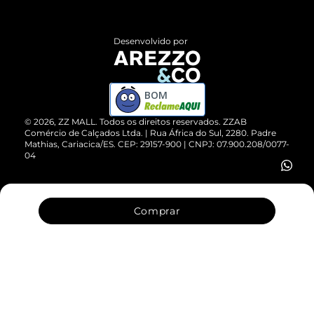
Central de Atendimento
Políticas de Privacidade
Entrega
ZZ Influ
Desenvolvido por
Devolução do Produto
ZZ MALL é confiável
Compre pelo WhatsApp
ZZPay
BOM
Cartão Presente
©
2026
, ZZ MALL. Todos os direitos reservados.
ZZAB
Comércio de Calçados Ltda. | Rua África do Sul, 2280. Padre
Mathias, Cariacica/ES. CEP: 29157-900 | CNPJ: 07.900.208/0077-
Vendas Corporativas
04
Comprar