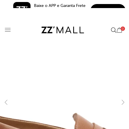
Baixe o APP e Garanta Frete 
BAIXAR
Grátis*
5.0
0