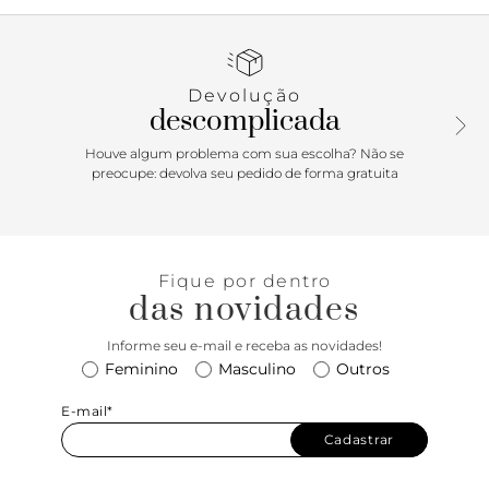
arredondado, o modelo traz recorte lateral imponente e tira
vazada na gáspea, com aplicação lateral de pin metálico
com a inicial “A”, assinatura Anacapri. Com detalhe de
costura externa pespontada nas bordas da biqueira,
Devolução
calcanhar e laterais da gáspea, traz palmilha acolchoada
descomplicada
comfy, com assinatura Anacapri. Fechado, o modelo exibe
o peito do pé. Porque Apostar: Natural vibes: o mocassim
Houve algum problema com sua escolha? Não se
feminino é um clássico que faz parte da vida das
preocupe: devolva seu pedido de forma gratuita
descomplicadas! Democrático e atemporal, o calce easy vai
do office ao passeio com muito estilo. Imponente e cheio
de personalidade, ele fica ainda mais moderninho e cool
com esse pin metálico aplicado na pala. O seu destino de
Fique por dentro
verão será incrível com esse mocassim aos seus pés! Sinta
das novidades
o frescor!
Informe seu e-mail e receba as novidades!
Feminino
Masculino
Outros
E-mail*
Cadastrar