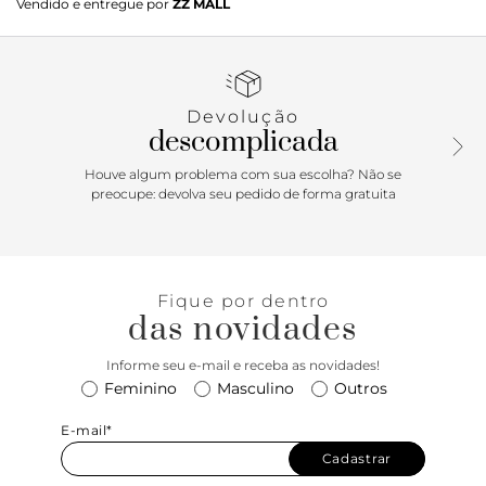
Vendido e entregue por
ZZ MALL
arredondado e aplicação de bridão metálico na gáspea.
Salto baixo emborrachado. Fechado, cobre todo o pé.
Porque Apostar: Aquele clássico sem erro: o mocassim
feminino aposta no tradicional bridão da marca, que aqui
surge repaginado em nova cor e construção. Best friend do
Devolução
conforto e da praticidade, vai deixar os seus looks da
descomplicada
estação muito mais interessantes!
Houve algum problema com sua escolha? Não se
preocupe: devolva seu pedido de forma gratuita
Fique por dentro
das novidades
Informe seu e-mail e receba as novidades!
Feminino
Masculino
Outros
E-mail*
Cadastrar