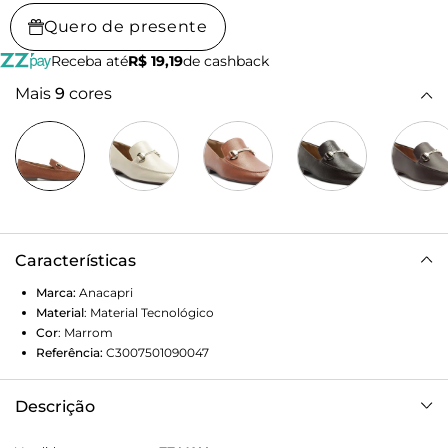
Quero de presente
Receba até
R$ 19,19
de cashback
Mais
9
cores
Características
Marca:
Anacapri
Material
:
Material Tecnológico
Cor
:
Marrom
Referência:
C3007501090047
Descrição
Mocassim feminino Bridão Essencial Marrom. Possui bico