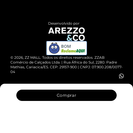
Termos de Uso
Central de Atendimento
Políticas de Privacidade
Entrega
ZZ Influ
Desenvolvido por
Devolução do Produto
ZZ MALL é confiável
Compre pelo WhatsApp
ZZPay
BOM
Cartão Presente
©
2026
, ZZ MALL. Todos os direitos reservados.
ZZAB
Comércio de Calçados Ltda. | Rua África do Sul, 2280. Padre
Mathias, Cariacica/ES. CEP: 29157-900 | CNPJ: 07.900.208/0077-
Vendas Corporativas
04
Comprar