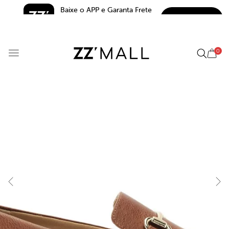
Baixe o APP e Garanta Frete 
BAIXAR
Grátis*
5.0
0