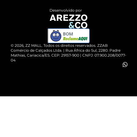
Entrega
ZZ Influ
Desenvolvido por
Devolução do Produto
ZZ MALL é confiável
Compre pelo WhatsApp
ZZPay
BOM
Cartão Presente
©
2026
, ZZ MALL. Todos os direitos reservados.
ZZAB
Comércio de Calçados Ltda. | Rua África do Sul, 2280. Padre
Mathias, Cariacica/ES. CEP: 29157-900 | CNPJ: 07.900.208/0077-
Vendas Corporativas
04