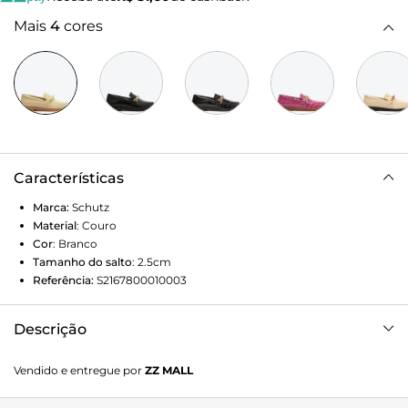
Mais
4
cores
Características
Marca:
Schutz
Material
:
Couro
Cor
:
Branco
Tamanho do salto
:
2.5cm
Referência:
S2167800010003
Descrição
Combinando linhas clássicas à atitude da corrente dourada,
Vendido e entregue por
ZZ MALL
esse sapato mocassim de couro branco se destaca como
uma aposta elegante e cheia de personalidade. Para