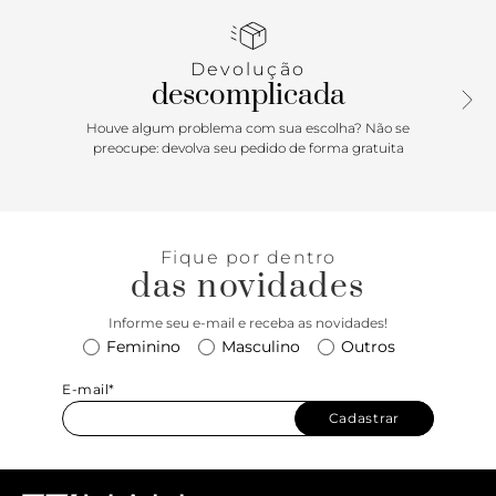
combinar com looks de alfaiataria ao jeans!
Devolução
descomplicada
Houve algum problema com sua escolha? Não se
preocupe: devolva seu pedido de forma gratuita
Fique por dentro
das novidades
Informe seu e-mail e receba as novidades!
Feminino
Masculino
Outros
E-mail*
Cadastrar