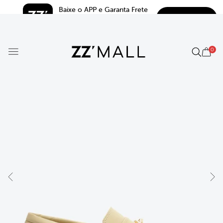
Baixe o APP e Garanta Frete 
BAIXAR
Grátis*
5.0
0