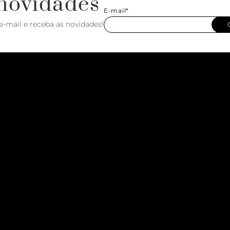
novidades
E-mail*
e-mail e receba as novidades!