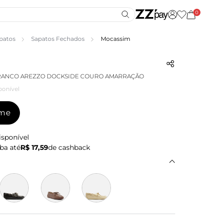
0
patos
Sapatos Fechados
Mocassim
RANCO AREZZO DOCKSIDE COURO AMARRAÇÃO
ponível
-me
isponível
ba até
R$ 17,59
de cashback