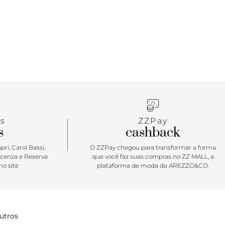
s
ZZPay
s
cashback
ri, Carol Bassi,
O ZZPay chegou para transformar a forma
icenza e Reserva
que você faz suas compras no ZZ MALL, a
o site
plataforma de moda da AREZZO&CO.
utros