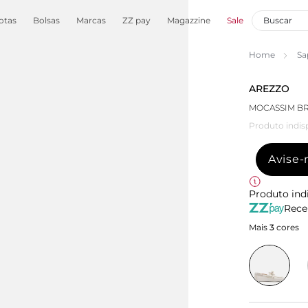
otas
Bolsas
Marcas
ZZ pay
Magazzine
Sale
Home
Sa
AREZZO
MOCASSIM B
Produto indis
Avise
Produto ind
Rece
Mais
3
cores