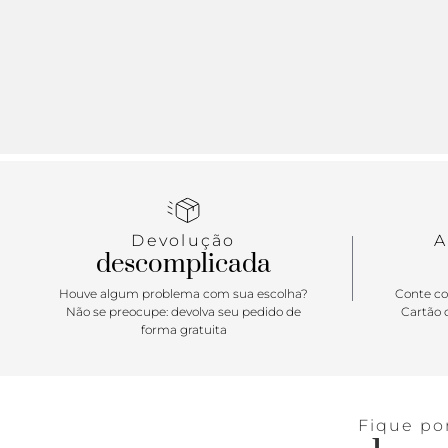
Devolução
A
descomplicada
Houve algum problema com sua escolha?
Conte co
Não se preocupe: devolva seu pedido de
Cartão d
forma gratuita
Fique po