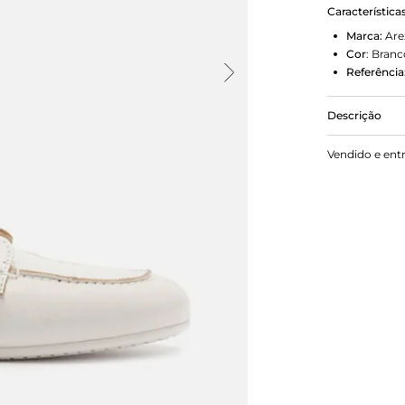
Característica
Marca:
Are
Cor
:
Branc
Referência
Descrição
Mocassim fe
Vendido e ent
rasteiro e 
emborrachad
aplicação de
fecho por a
no contorno 