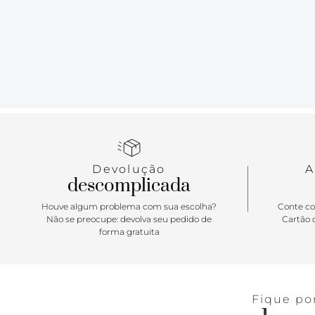
Devolução
A
descomplicada
Houve algum problema com sua escolha?
Conte co
Não se preocupe: devolva seu pedido de
Cartão d
forma gratuita
Fique po