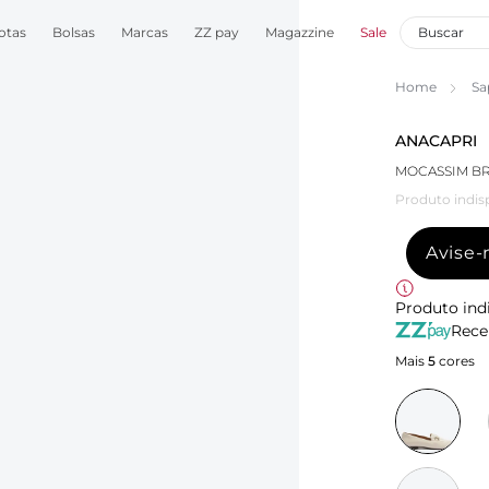
otas
Bolsas
Marcas
ZZ pay
Magazzine
Sale
Home
Sa
ANACAPRI
MOCASSIM BR
Produto indis
Avise
Produto ind
Rece
Mais
5
cores