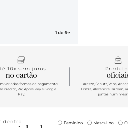
tradicional 
cheio de at
garante conf
1 de 6
té 10x sem juros
Produto
no cartão
oficiai
m variadas formas de pagamento:
Arezzo, Schutz, Vans, Anacap
e crédito, Pix, Apple Pay e Google
Brizza, Alexandre Birman, V
Pay.
juntas num mesm
r dentro
Feminino
Masculino
O