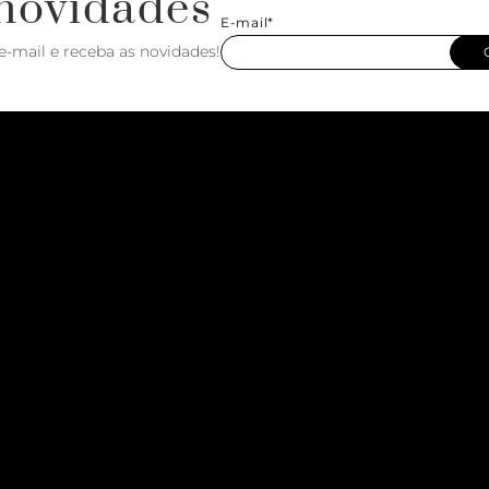
novidades
E-mail*
e-mail e receba as novidades!