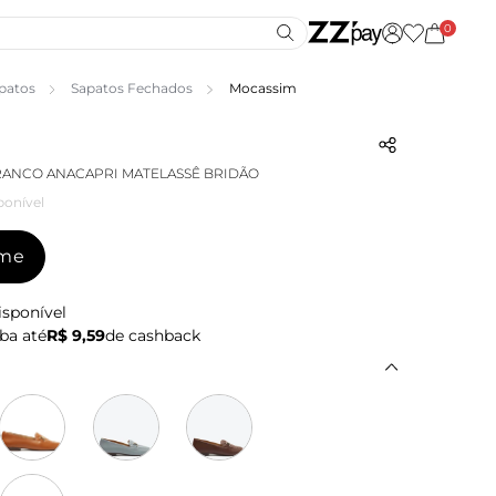
0
patos
Sapatos Fechados
Mocassim
ANCO ANACAPRI MATELASSÊ BRIDÃO
ponível
-me
isponível
ba até
R$ 9,59
de cashback