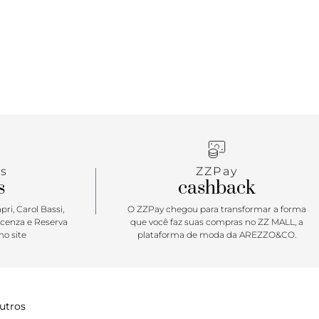
bridão deixa o modelinho mais elegante, feminino e
itude. De calce totalmente simples, o mocassim
orto e leveza para os seus pés.
s
ZZPay
s
cashback
ri, Carol Bassi,
O ZZPay chegou para transformar a forma
icenza e Reserva
que você faz suas compras no ZZ MALL, a
o site
plataforma de moda da AREZZO&CO.
utros