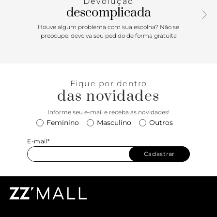
Devolução
descomplicada
Houve algum problema com sua escolha? Não se
preocupe: devolva seu pedido de forma gratuita
Fique por dentro
das novidades
Informe seu e-mail e receba as novidades!
Feminino
Masculino
Outros
E-mail*
Cadastrar