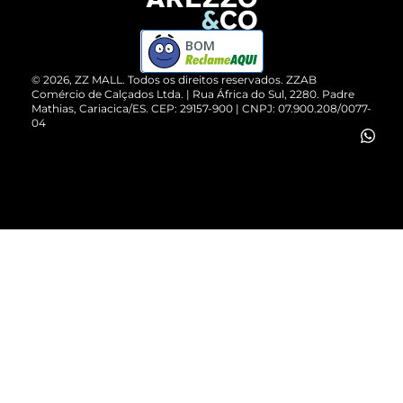
Devolução do Produto
ZZ MALL é confiável
Compre pelo WhatsApp
ZZPay
BOM
Cartão Presente
©
2026
, ZZ MALL. Todos os direitos reservados.
ZZAB
Comércio de Calçados Ltda. | Rua África do Sul, 2280. Padre
Mathias, Cariacica/ES. CEP: 29157-900 | CNPJ: 07.900.208/0077-
Vendas Corporativas
04