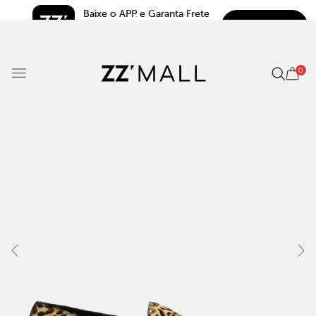
Baixe o APP e Garanta Frete 
BAIXAR
Grátis*
5.0
0