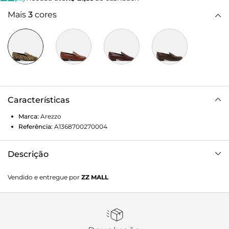
Mais
3
cores
Características
Marca:
Arezzo
Referência:
A1368700270004
Descrição
Mocassim feminino em pelo com estampa de onça. O
Vendido e entregue por
ZZ MALL
sapato tem salto mínimo bloco e formato arredondado na
ponta. Fechado, traz recorte lateral na gáspea, além de
costura aparente e relevo no contorno da parte frontal.
Com palmilha na cor do sapato e inscrição do nome da
marca.