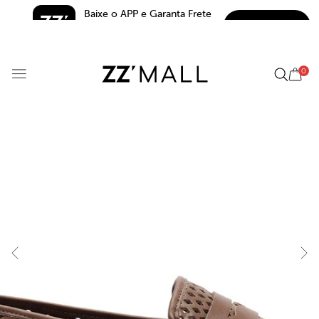
Baixe o APP e Garanta Frete 
BAIXAR
Grátis*
5.0
0