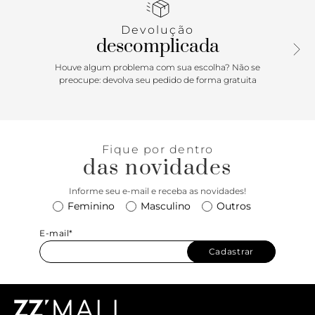
recorte a laser e detalhe em perfuros delicados. Com
detalhe de costura externa pespontada nas bordas da
Devolução
biqueira, calcanhar e laterais da gáspea, possui palmilha
descomplicada
acolchoada comfy no mesmo tom do mocassim, com
assinatura Anacapri em carimbo metalizado. Porque
Houve algum problema com sua escolha? Não se
Apostar: O mood minimal trendy vem com tudo para
preocupe: devolva seu pedido de forma gratuita
elevar as temperaturas. Com um toque artesanal chic no
cabedal tramado, o mocassim Ana vem com detalhe de
perfuros, deixando a peça mais leve, comfy e fresh - a cara
da temporada Resort’26 Anacapri.
Fique por dentro
das novidades
Informe seu e-mail e receba as novidades!
Feminino
Masculino
Outros
E-mail*
Cadastrar