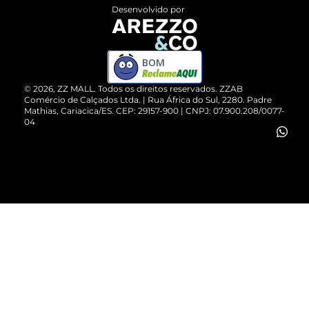
Entrega
ZZ Influ
Desenvolvido por
Devolução do Produto
ZZ MALL é confiável
Compre pelo WhatsApp
ZZPay
BOM
Cartão Presente
©
2026
, ZZ MALL. Todos os direitos reservados.
ZZAB
Comércio de Calçados Ltda. | Rua África do Sul, 2280. Padre
Mathias, Cariacica/ES. CEP: 29157-900 | CNPJ: 07.900.208/0077-
Vendas Corporativas
04