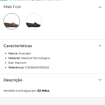
Mais
1
cor
Características
Marca:
Anacapri
Material
:
Material Tecnológico
Cor
:
Marrom
Referência:
C3036400310002
Descrição
Mocassim Ana, na cor marrom. De solado rasteiro e
Vendido e entregue por
ZZ MALL
emborrachado, com leve saltinho traseiro e bico
arredondado, o modelo traz recorte lateral imponente e tira
vazada na gáspea. A peça apresenta cabedal vazado com