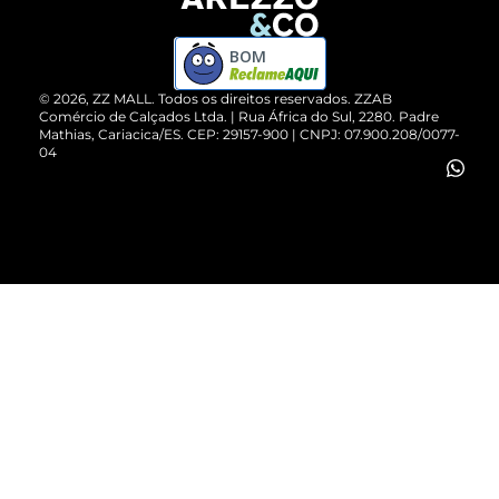
Devolução do Produto
ZZ MALL é confiável
Compre pelo WhatsApp
ZZPay
BOM
Cartão Presente
©
2026
, ZZ MALL. Todos os direitos reservados.
ZZAB
Comércio de Calçados Ltda. | Rua África do Sul, 2280. Padre
Mathias, Cariacica/ES. CEP: 29157-900 | CNPJ: 07.900.208/0077-
Vendas Corporativas
04