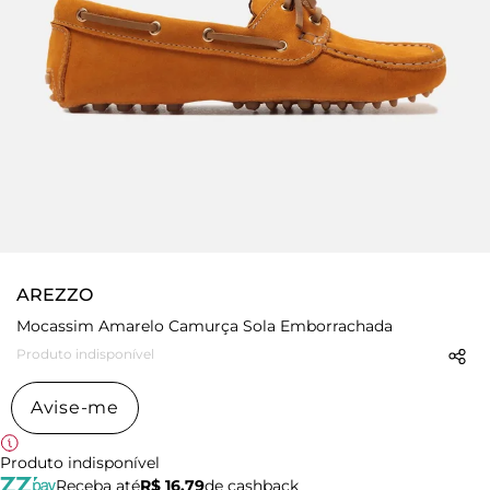
AREZZO
Mocassim Amarelo Camurça Sola Emborrachada
Produto indisponível
Avise-me
Produto indisponível
Receba até
R$ 16,79
de cashback