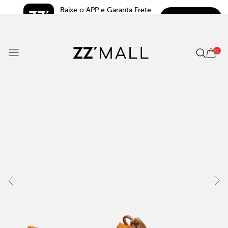
Baixe o APP e Garanta Frete 
BAIXAR
Grátis*
5.0
0