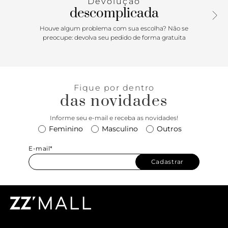
Devolução
sobreposição no calcanhar. Exibe toda a parte superior do
descomplicada
pé.
Houve algum problema com sua escolha? Não se
preocupe: devolva seu pedido de forma gratuita
Fique por dentro
das novidades
Informe seu e-mail e receba as novidades!
Feminino
Masculino
Outros
E-mail*
Cadastrar