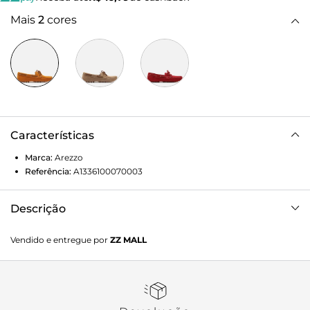
Mais
2
cores
Características
Marca:
Arezzo
Referência:
A1336100070003
Descrição
Mocassim feminino amarelo mostarda em camurça. O
Vendido e entregue por
ZZ MALL
sapato tem salto rasteiro e formato arredondado na ponta,
além de sola emborrachada com travas. Fechado, traz
recorte lateral na gáspea e aplicação de tira transpassada
no contorno superior que fecha em laço sobre o cabedal.
Possui costura em pesponto no contorno da biqueira e