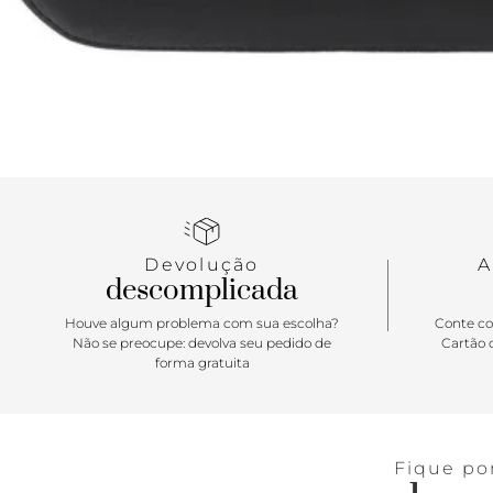
Devolução
A
descomplicada
Houve algum problema com sua escolha?
Conte co
Não se preocupe: devolva seu pedido de
Cartão d
forma gratuita
Fique po