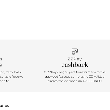
s
ZZPay
s
cashback
ri, Carol Bassi,
O ZZPay chegou para transformar a forma
icenza e Reserva
que você faz suas compras no ZZ MALL, a
o site
plataforma de moda da AREZZO&CO.
utros