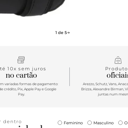
1 de 5
té 10x sem juros
Produto
no cartão
oficiai
m variadas formas de pagamento:
Arezzo, Schutz, Vans, Anacap
e crédito, Pix, Apple Pay e Google
Brizza, Alexandre Birman, V
Pay.
juntas num mesm
r dentro
Feminino
Masculino
O