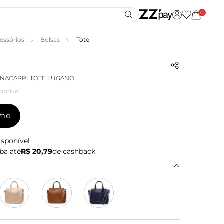
0
essórios
Bolsas
Tote
ANACAPRI TOTE LUGANO
ponível
-me
isponível
ba até
R$ 20,79
de cashback