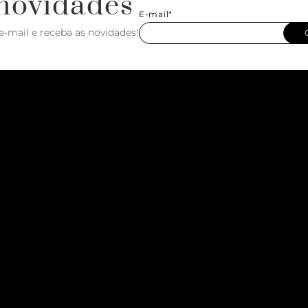
novidades
E-mail*
e-mail e receba as novidades!