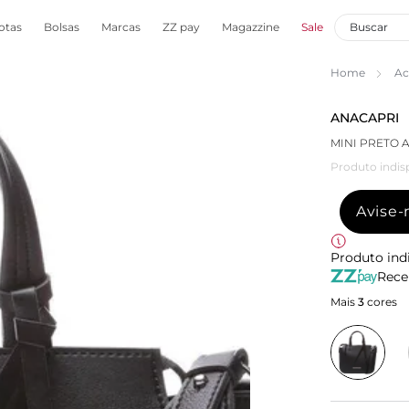
otas
Bolsas
Marcas
ZZ pay
Magazzine
Sale
Home
Ac
ANACAPRI
MINI PRETO 
Produto indis
Avise
Produto ind
Rece
Mais
3
cores