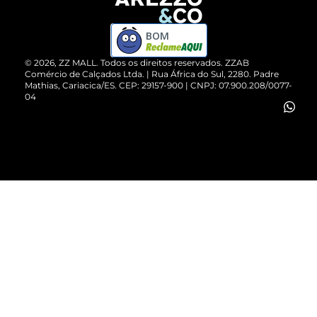
Devolução do Produto
ZZ MALL é confiável
Compre pelo WhatsApp
ZZPay
BOM
Cartão Presente
©
2026
, ZZ MALL. Todos os direitos reservados.
ZZAB
Comércio de Calçados Ltda. | Rua África do Sul, 2280. Padre
Mathias, Cariacica/ES. CEP: 29157-900 | CNPJ: 07.900.208/0077-
Vendas Corporativas
04