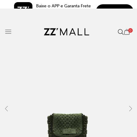
Baixe o APP e Garanta Frete 
BAIXAR
Grátis*
5.0
0