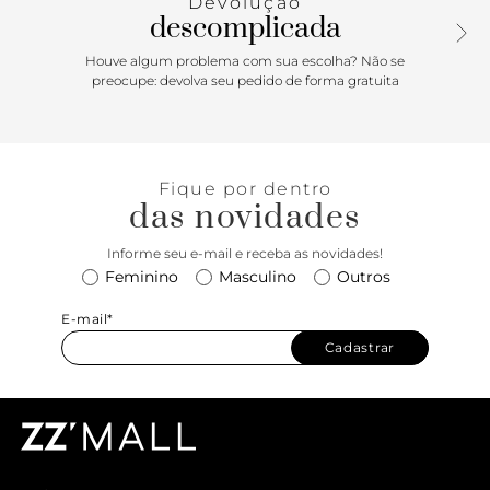
Devolução
descomplicada
Houve algum problema com sua escolha? Não se
preocupe: devolva seu pedido de forma gratuita
Fique por dentro
das novidades
Informe seu e-mail e receba as novidades!
Feminino
Masculino
Outros
E-mail*
Cadastrar