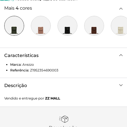
Mais
4
cores
Características
Marca:
Arezzo
Referência:
Z1952354690003
Descrição
Mini bolsa tiracolo em crochê verde. O acessório tem
Vendido e entregue por
ZZ MALL
formato retangular, detalhe de nós nas laterais e alça
tiracolo em cordão regulável. Traz bolso com fecho em
tampo frontal e imã, além de aplicação de tag
emborrachada do nome da marca.