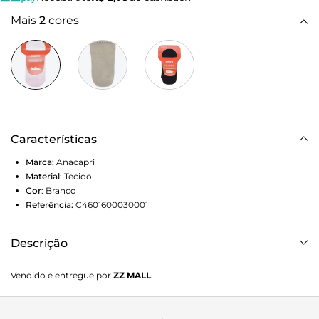
Mais
2
cores
Características
Marca:
Anacapri
Material
:
Tecido
Cor
:
Branco
Referência:
C4601600030001
Descrição
Meia de algodão Anacapri de cano médio, na cor branca. O
Vendido e entregue por
ZZ MALL
modelo confeccionado em tecido de algodão estilo
sapatilha, traz parte inferior reforçada, proporcionando
maior conforto no calce. Com design de recorte mais