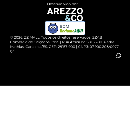
Entrega
ZZ Influ
Desenvolvido por
Devolução do Produto
ZZ MALL é confiável
Compre pelo WhatsApp
ZZPay
BOM
Cartão Presente
©
2026
, ZZ MALL. Todos os direitos reservados.
ZZAB
Comércio de Calçados Ltda. | Rua África do Sul, 2280. Padre
Mathias, Cariacica/ES. CEP: 29157-900 | CNPJ: 07.900.208/0077-
Vendas Corporativas
04