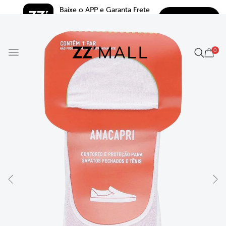
Baixe o APP e Garanta Frete 
BAIXAR
Grátis*
5.0
0