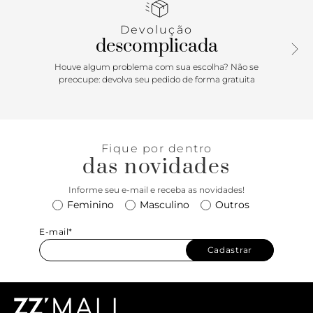
fechado e arredondado no tornozelo, traz assinatura
Anacapri estampada na sola. O acessório contém um par
Devolução
de meias e a peça não pode ser vendida separadamente.
descomplicada
Porque Apostar: O calce perfeito é aquele que traz mais
Houve algum problema com sua escolha? Não se
conforto e praticidade. Proporcionando maior proteção
preocupe: devolva seu pedido de forma gratuita
para sapatos e tênis, a meia estilo sapatilha veste de forma
easy e simples, deixando o seu calce ainda mais leve e os
seus pés protegidos.
Fique por dentro
das novidades
Informe seu e-mail e receba as novidades!
Feminino
Masculino
Outros
E-mail*
Cadastrar