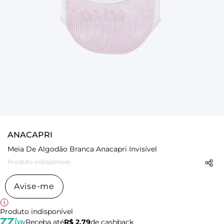
ANACAPRI
Meia De Algodão Branca Anacapri Invisível
Produto indisponível
Avise-me
Produto indisponível
Receba até
R$ 2,79
de cashback