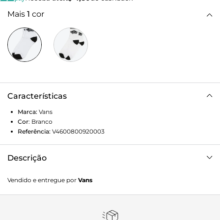
Mais
1
cor
Características
Marca:
Vans
Cor
:
Branco
Referência:
V4600800920003
Descrição
Combine os seus clássicos com uma meia que carrega o
Vendido e entregue por
Vans
Lifestyle Vans por onde for. O par perfeito que traz estilo
para todos os seus clássicos Vans. A Meia Art Half Crew
Complementary - Sport Low White agrega estilo com toda
a autenticidade Vans para compor o seu LifeStyle. O