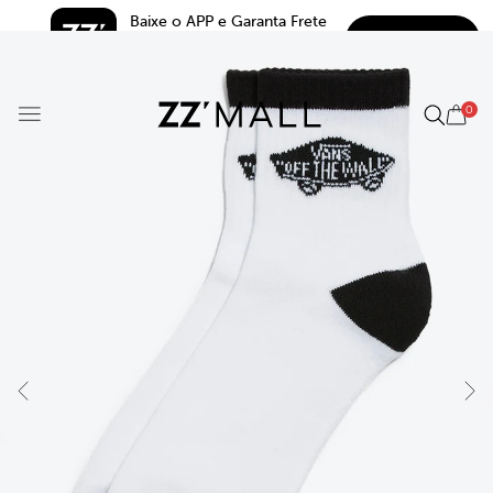
Baixe o APP e Garanta Frete 
BAIXAR
Grátis*
5.0
0