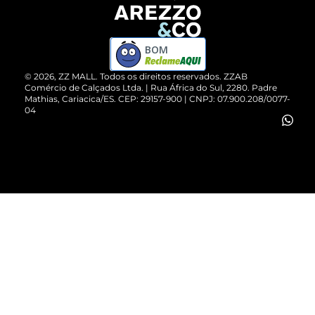
Devolução do Produto
ZZ MALL é confiável
Compre pelo WhatsApp
ZZPay
BOM
Cartão Presente
©
2026
, ZZ MALL. Todos os direitos reservados.
ZZAB
Comércio de Calçados Ltda. | Rua África do Sul, 2280. Padre
Mathias, Cariacica/ES. CEP: 29157-900 | CNPJ: 07.900.208/0077-
Vendas Corporativas
04