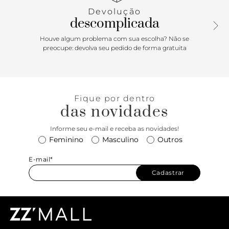
modelo de cano médio possui cor branca, com biqueira e
Devolução
calcanhares em preto. Traz assinatura Vans bordada na
descomplicada
lateral do cano.
Houve algum problema com sua escolha? Não se
preocupe: devolva seu pedido de forma gratuita
Fique por dentro
das novidades
Informe seu e-mail e receba as novidades!
Feminino
Masculino
Outros
E-mail*
Cadastrar