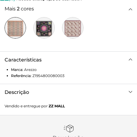
Mais
2
cores
Características
Marca:
Arezzo
Referência:
Z1954800080003
Descrição
Maxi lenço em cetim de seda com estampa colorida de
Vendido e entregue por
ZZ MALL
mosaico e toque acetinado. Com borda listrada e logo
Brizza. O acessório vem embalado em uma caixa
personalizada.