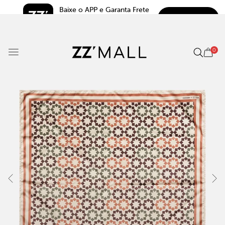
Baixe o APP e Garanta Frete 
BAIXAR
Grátis*
5.0
0