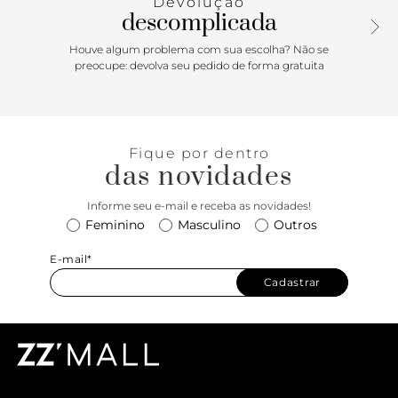
Devolução
descomplicada
Houve algum problema com sua escolha? Não se
preocupe: devolva seu pedido de forma gratuita
Fique por dentro
das novidades
Informe seu e-mail e receba as novidades!
Feminino
Masculino
Outros
E-mail*
Cadastrar