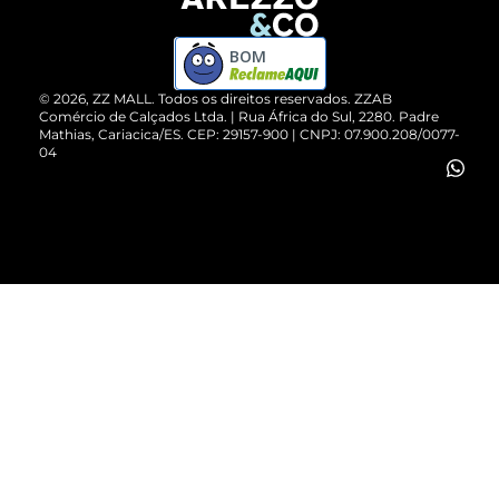
Devolução do Produto
ZZ MALL é confiável
Compre pelo WhatsApp
ZZPay
BOM
Cartão Presente
©
2026
, ZZ MALL. Todos os direitos reservados.
ZZAB
Comércio de Calçados Ltda. | Rua África do Sul, 2280. Padre
Mathias, Cariacica/ES. CEP: 29157-900 | CNPJ: 07.900.208/0077-
Vendas Corporativas
04