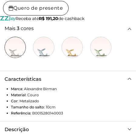
Quero de presente
Receba até
R$ 191,20
de cashback
Mais
3
cores
Características
Marca:
Alexandre Birman
Material
:
Couro
Cor
:
Metalizado
Tamanho do salto
:
10cm
Referência:
B0015280140003
Descrição