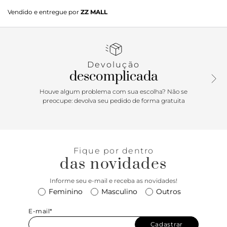
Mavi destaca-se pelo salto cromado de acabamento
Vendido e entregue por
ZZ MALL
ondulado, que reforça o aspecto escultural do modelo. O
cabedal em embossed metal snake contrasta com a
palmilha em baby specchio, criando uma composição
monocromática de texturas e brilho. Com salto de 100 mm,
é uma proposta ousada, moderna e luxuosa.
Devolução
descomplicada
Houve algum problema com sua escolha? Não se
preocupe: devolva seu pedido de forma gratuita
Fique por dentro
das novidades
Informe seu e-mail e receba as novidades!
Feminino
Masculino
Outros
E-mail*
Cadastrar