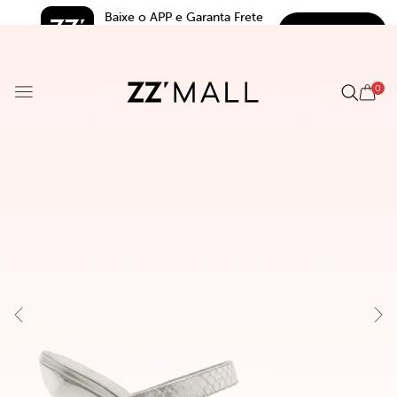
Baixe o APP e Garanta Frete 
BAIXAR
Grátis*
5.0
0