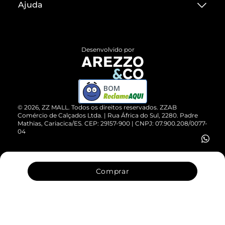
Ajuda
Termos de Uso
Central de Atendimento
Políticas de Privacidade
Entrega
ZZ Influ
Desenvolvido por
Devolução do Produto
ZZ MALL é confiável
Compre pelo WhatsApp
ZZPay
BOM
Cartão Presente
©
2026
, ZZ MALL. Todos os direitos reservados.
ZZAB
Comércio de Calçados Ltda. | Rua África do Sul, 2280. Padre
Mathias, Cariacica/ES. CEP: 29157-900 | CNPJ: 07.900.208/0077-
Vendas Corporativas
04
Comprar