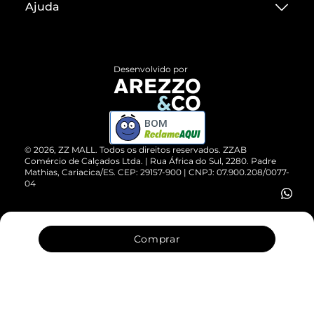
Ajuda
Termos de Uso
Central de Atendimento
Políticas de Privacidade
Entrega
ZZ Influ
Desenvolvido por
Devolução do Produto
ZZ MALL é confiável
Compre pelo WhatsApp
ZZPay
BOM
Cartão Presente
©
2026
, ZZ MALL. Todos os direitos reservados.
ZZAB
Comércio de Calçados Ltda. | Rua África do Sul, 2280. Padre
Mathias, Cariacica/ES. CEP: 29157-900 | CNPJ: 07.900.208/0077-
Vendas Corporativas
04
Comprar