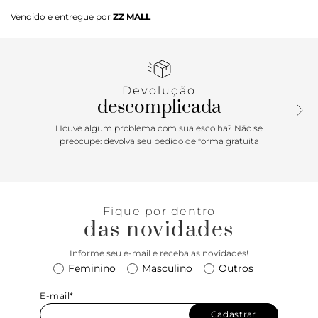
A Lita Square 60mm combina modernidade e sofisticação.
Vendido e entregue por
ZZ MALL
O recorte frontal levemente quadrado valoriza a silhueta, o
laço fino com acabamento a fio e borda emborrachada
mantém delicadeza, e a tira sobre o peito do pé garante
estrutura e conforto. Um modelo refinado e versátil.
Devolução
descomplicada
Houve algum problema com sua escolha? Não se
preocupe: devolva seu pedido de forma gratuita
Fique por dentro
das novidades
Informe seu e-mail e receba as novidades!
Feminino
Masculino
Outros
E-mail*
Cadastrar