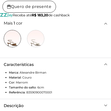
Quero de presente
Receba até
R$ 183,20
de cashback
Mais
1
cor
Características
Marca:
Alexandre Birman
Material
:
Couro
Cor
:
Marrom
Tamanho do salto
:
6cm
Referência:
B3590900070001
Descrição