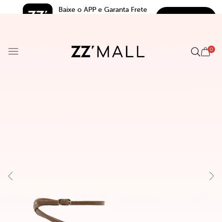
Baixe o APP e Garanta Frete 
BAIXAR
Grátis*
5.0
0