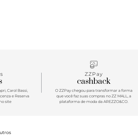
s
ZZPay
s
cashback
ri, Carol Bassi,
O ZZPay chegou para transformar a forma
icenza e Reserva
que você faz suas compras no ZZ MALL, a
o site
plataforma de moda da AREZZO&CO.
utros