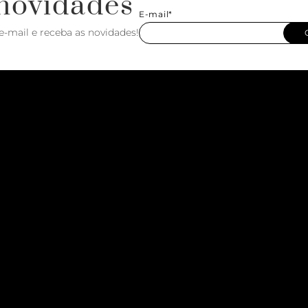
novidades
E-mail*
e-mail e receba as novidades!