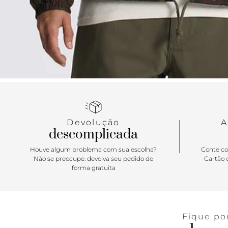
Devolução
A
descomplicada
Houve algum problema com sua escolha?
Conte co
Não se preocupe: devolva seu pedido de
Cartão d
forma gratuita
Fique po