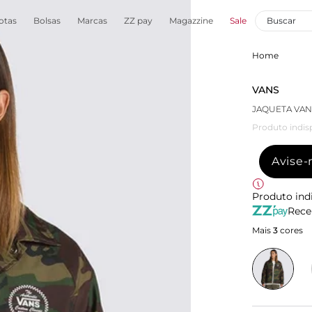
otas
Bolsas
Marcas
ZZ pay
Magazzine
Sale
Home
VANS
JAQUETA VA
Produto indis
Avise
Produto ind
Rece
Mais
3
cores