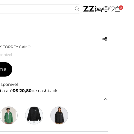
0
NS TORREY CAMO
ponível
-me
isponível
ba até
R$ 20,80
de cashback