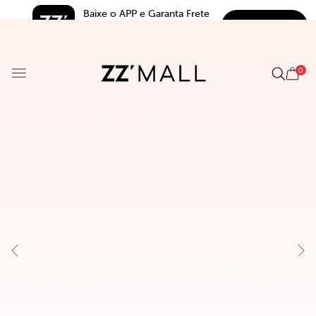
Baixe o APP e Garanta Frete 
BAIXAR
Grátis*
5.0
0