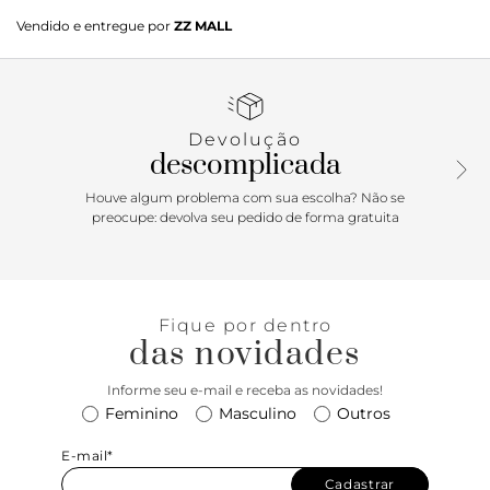
A Gia Flat une impacto e sofisticação. O enfeite de bolas
Vendido e entregue por
ZZ MALL
metálicas sobrepostas cria efeito escultural inspirado na
arquitetura dos anos 60 e 70, resultando em um modelo
elegante e moderno, perfeito para produções marcantes no
estilo Boho Luxe.
Devolução
descomplicada
Houve algum problema com sua escolha? Não se
preocupe: devolva seu pedido de forma gratuita
Fique por dentro
das novidades
Informe seu e-mail e receba as novidades!
Feminino
Masculino
Outros
E-mail*
Cadastrar