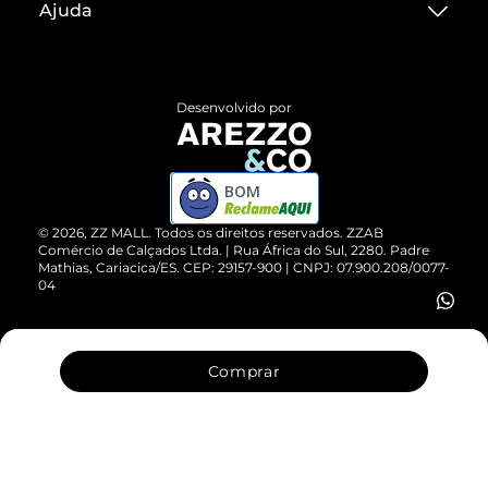
Ajuda
Termos de Uso
Central de Atendimento
Políticas de Privacidade
Entrega
ZZ Influ
Desenvolvido por
Devolução do Produto
ZZ MALL é confiável
Compre pelo WhatsApp
ZZPay
BOM
Cartão Presente
©
2026
, ZZ MALL. Todos os direitos reservados.
ZZAB
Comércio de Calçados Ltda. | Rua África do Sul, 2280. Padre
Mathias, Cariacica/ES. CEP: 29157-900 | CNPJ: 07.900.208/0077-
Vendas Corporativas
04
Comprar