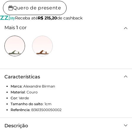
Quero de presente
Receba até
R$ 215,20
de cashback
Mais
1
cor
Características
Marca:
Alexandre Birman
Material
:
Couro
Cor
:
Verde
Tamanho do salto
:
1cm
Referência:
B3613500050002
Descrição