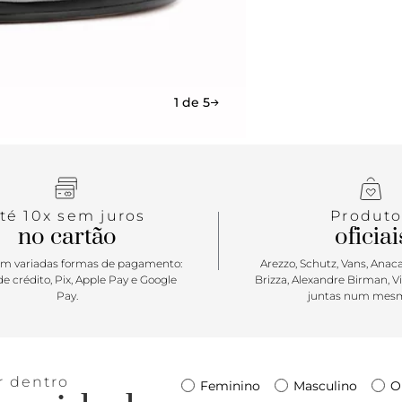
1 de 5
té 10x sem juros
Produto
no cartão
oficiai
m variadas formas de pagamento:
Arezzo, Schutz, Vans, Anacap
e crédito, Pix, Apple Pay e Google
Brizza, Alexandre Birman, V
Pay.
juntas num mesm
r dentro
Feminino
Masculino
O