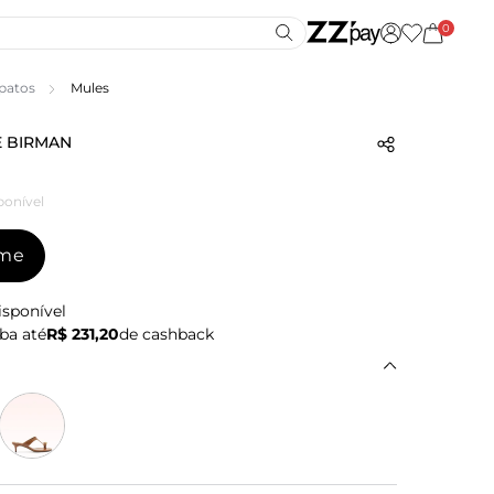
0
patos
Mules
 BIRMAN
ponível
-me
isponível
ba até
R$ 231,20
de cashback