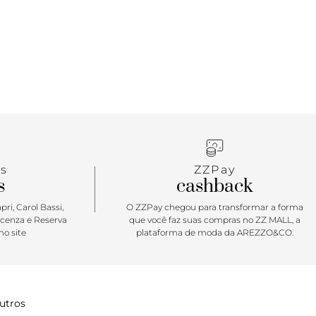
s
ZZPay
s
cashback
ri, Carol Bassi,
O ZZPay chegou para transformar a forma
icenza e Reserva
que você faz suas compras no ZZ MALL, a
o site
plataforma de moda da AREZZO&CO.
utros