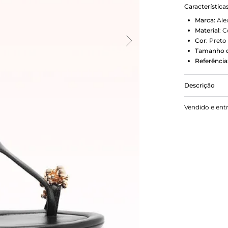
Característica
Marca:
Ale
Material
:
C
Cor
:
Preto
Tamanho d
Referência
Descrição
A Gia 50mm 
Vendido e ent
bolas metáli
arquitetura
com brilho 
estilo Boho 