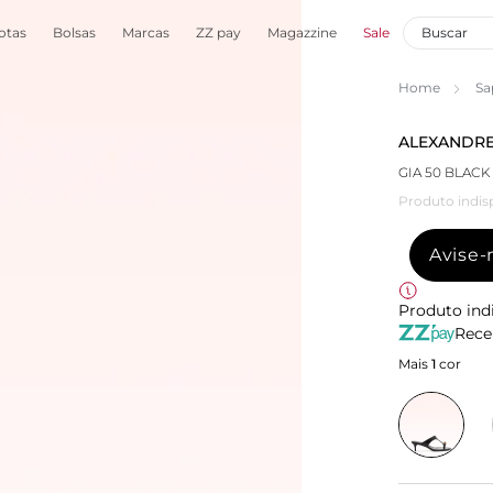
otas
Bolsas
Marcas
ZZ pay
Magazzine
Sale
Home
Sa
ALEXANDRE
GIA 50 BLACK
Produto indis
Avise
Produto ind
Rece
Mais
1
cor