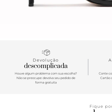
Devolução
A
descomplicada
Houve algum problema com sua escolha?
Conte co
Não se preocupe: devolva seu pedido de
Cartão d
forma gratuita
Fique po