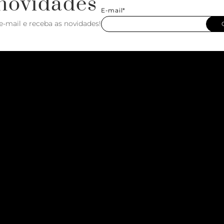
novidades
E-mail*
e-mail e receba as novidades!