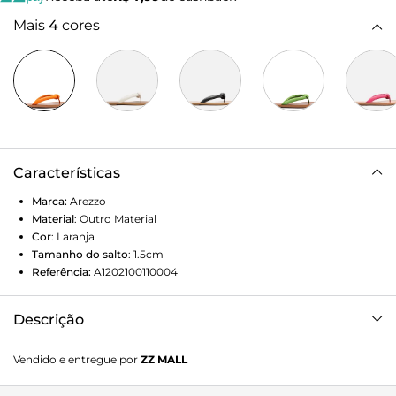
Mais
4
cores
Características
Marca:
Arezzo
Material
:
Outro Material
Cor
:
Laranja
Tamanho do salto
:
1.5cm
Referência:
A1202100110004
Descrição
Flip Flop laranja. Possui tiras bombadas com detalhe em
Vendido e entregue por
ZZ MALL
nó. Bico quadrado e logotipo da Arezzo na palmilha