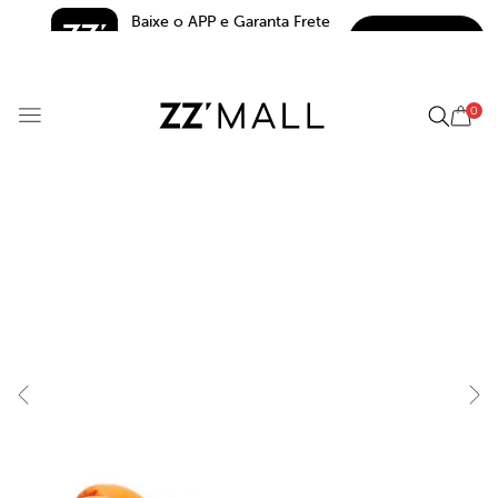
Baixe o APP e Garanta Frete 
BAIXAR
Grátis*
5.0
0