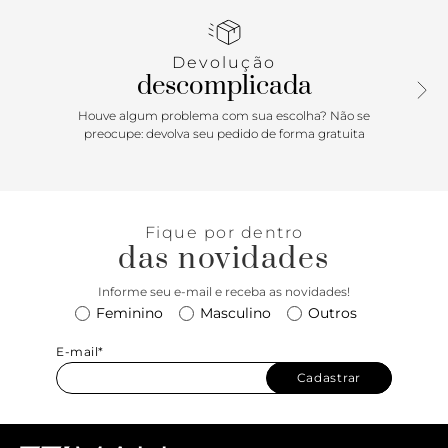
Devolução
descomplicada
Houve algum problema com sua escolha? Não se
preocupe: devolva seu pedido de forma gratuita
Fique por dentro
das novidades
Informe seu e-mail e receba as novidades!
Feminino
Masculino
Outros
E-mail*
Cadastrar