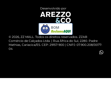
Entrega
ZZ Influ
Desenvolvido por
Devolução do Produto
ZZ MALL é confiável
Compre pelo WhatsApp
ZZPay
BOM
Cartão Presente
©
2026
, ZZ MALL. Todos os direitos reservados.
ZZAB
Comércio de Calçados Ltda. | Rua África do Sul, 2280. Padre
Mathias, Cariacica/ES. CEP: 29157-900 | CNPJ: 07.900.208/0077-
Vendas Corporativas
04