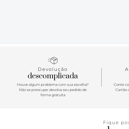
Devolução
A
descomplicada
Houve algum problema com sua escolha?
Conte co
Não se preocupe: devolva seu pedido de
Cartão d
forma gratuita
Fique po