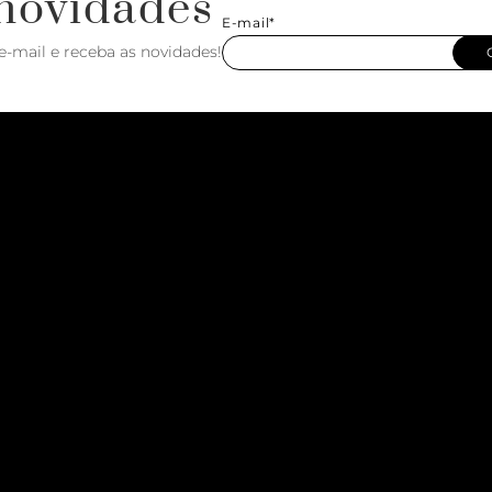
novidades
E-mail*
e-mail e receba as novidades!