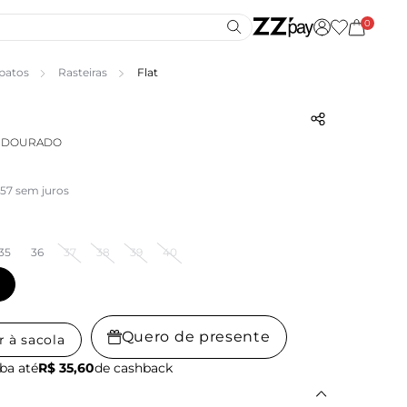
0
patos
Rasteiras
Flat
A DOURADO
,57 sem juros
35
36
37
38
39
40
Quero de presente
r à sacola
ba até
R$ 35,60
de cashback