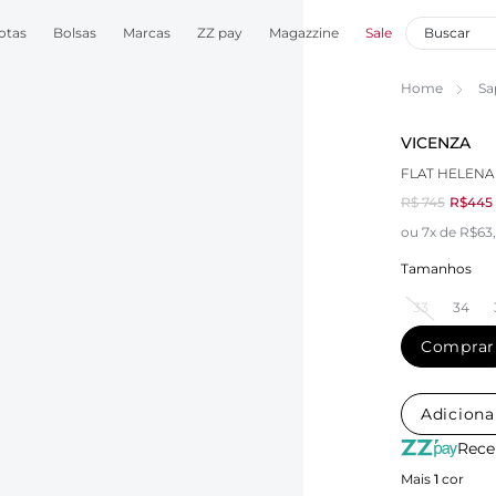
otas
Bolsas
Marcas
ZZ pay
Magazzine
Sale
Home
Sa
VICENZA
FLAT HELEN
R$ 745
R$445
ou 7x de R$63
Tamanhos
33
34
Comprar
Adiciona
Rece
Mais
1
cor