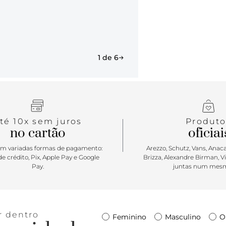
1 de 6
té 10x sem juros
Produto
no cartão
oficiai
m variadas formas de pagamento:
Arezzo, Schutz, Vans, Anacap
e crédito, Pix, Apple Pay e Google
Brizza, Alexandre Birman, V
Pay.
juntas num mesm
r dentro
Feminino
Masculino
O