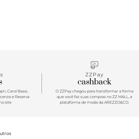
s
ZZPay
s
cashback
ri, Carol Bassi,
O ZZPay chegou para transformar a forma
icenza e Reserva
que você faz suas compras no ZZ MALL, a
o site
plataforma de moda da AREZZO&CO.
utros