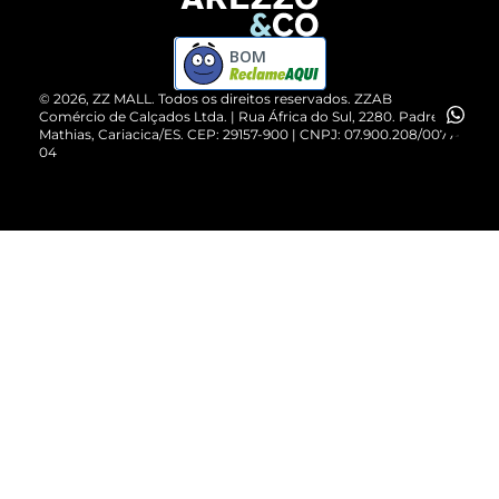
Devolução do Produto
ZZ MALL é confiável
Compre pelo WhatsApp
ZZPay
BOM
Cartão Presente
©
2026
, ZZ MALL. Todos os direitos reservados.
ZZAB
Comércio de Calçados Ltda. | Rua África do Sul, 2280. Padre
Mathias, Cariacica/ES. CEP: 29157-900 | CNPJ: 07.900.208/0077-
Vendas Corporativas
04