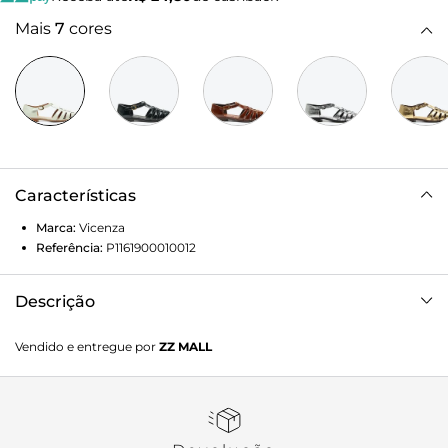
Mais
7
cores
Características
Marca:
Vicenza
Referência:
P1161900010012
Descrição
Flat Zoe em couro branco. Promete deixar seus looks
Vendido e entregue por
ZZ MALL
cheios de personalidade. Além de ser super leve e
confortável, esse modelo é um icon da temporada! Você vai
amar!