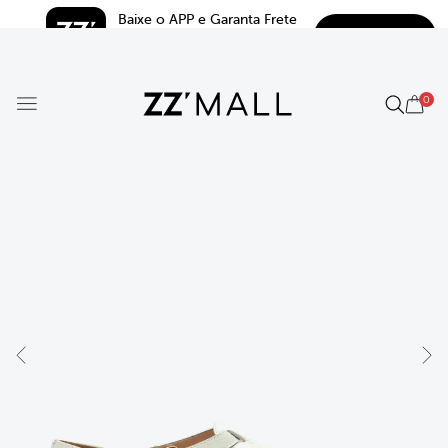
Baixe o APP e Garanta Frete 
BAIXAR
Grátis*
5.0
0