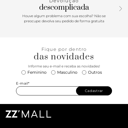
Devolução
descomplicada
Houve algum problema com sua escolha? Não se
preocupe: devolva seu pedido de forma gratuita
Fique por dentro
das novidades
Informe seu e-mail e receba as novidades!
Feminino
Masculino
Outros
E-mail*
Cadastrar