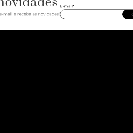
novidades
E-mail*
e-mail e receba as novidades!