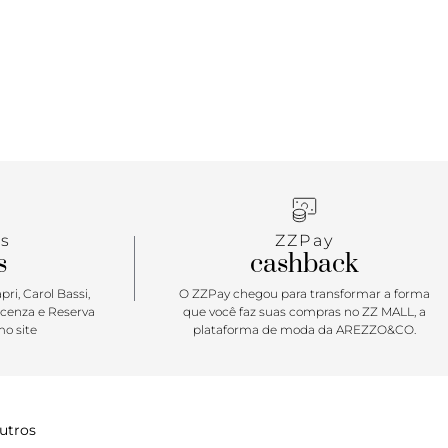
s
ZZPay
s
cashback
ri, Carol Bassi,
O ZZPay chegou para transformar a forma
icenza e Reserva
que você faz suas compras no ZZ MALL, a
o site
plataforma de moda da AREZZO&CO.
utros