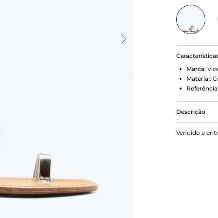
Característica
Marca:
Vic
Material
:
C
Referência
Descrição
Flat Coimbr
Vendido e ent
studs, essa 
Leve e práti
sofisticado
dia a dia ou