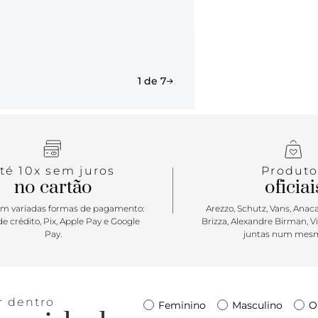
1 de 7
té 10x sem juros
Produto
no cartão
oficiai
m variadas formas de pagamento:
Arezzo, Schutz, Vans, Anacap
e crédito, Pix, Apple Pay e Google
Brizza, Alexandre Birman, V
Pay.
juntas num mesm
r dentro
Feminino
Masculino
O