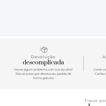
Devolução
A
descomplicada
Houve algum problema com sua escolha?
Conte co
Não se preocupe: devolva seu pedido de
Cartão d
forma gratuita
Fique po