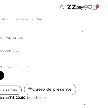
0
patos
Rasteiras
Flat
A PRATA STUDS
,00 sem juros
36
37
38
39
Quero de presente
r à sacola
ba até
R$ 20,80
de cashback