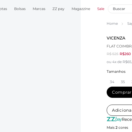
otas
Bolsas
Marcas
ZZ pay
Magazzine
Sale
Home
Sa
VICENZA
FLAT COIMBR
R$ 525
R$260
ou 4x de R$65
Tamanhos
34
35
Comprar
Adiciona
Rece
Mais
2
cores