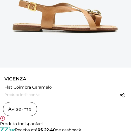
VICENZA
Flat Coimbra Caramelo
Produto indisponível
Avise-me
Produto indisponível
Receba até
R$ 22,40
de cashback