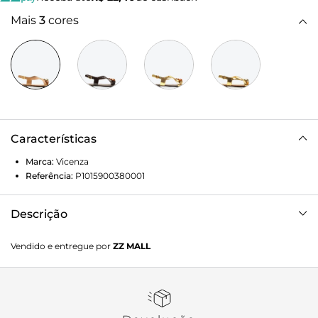
Mais
3
cores
Características
Marca:
Vicenza
Referência:
P1015900380001
Descrição
Flat Coimbra em couro caramelo. Com tiras cruzadas que
Vendido e entregue por
ZZ MALL
envolvem os pés com delicadeza, este modelo apresenta
detalhes metalizados arredondados que chamam atenção
de forma sutil e elegante. Uma flat que combina o frescor e
a leveza do verão com o toque sofisticado característico
dos modelos VCZ, perfeita para composições versáteis,