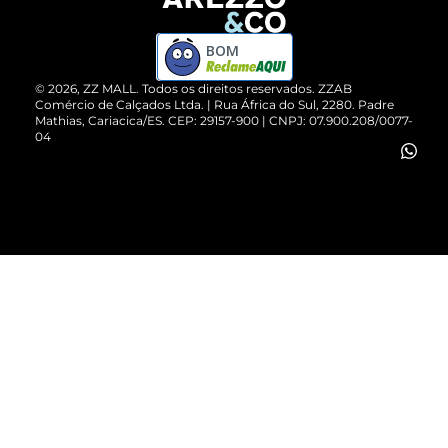
Devolução do Produto
ZZ MALL é confiável
Compre pelo WhatsApp
ZZPay
BOM
Cartão Presente
©
2026
, ZZ MALL. Todos os direitos reservados.
ZZAB
Comércio de Calçados Ltda. | Rua África do Sul, 2280. Padre
Mathias, Cariacica/ES. CEP: 29157-900 | CNPJ: 07.900.208/0077-
Vendas Corporativas
04