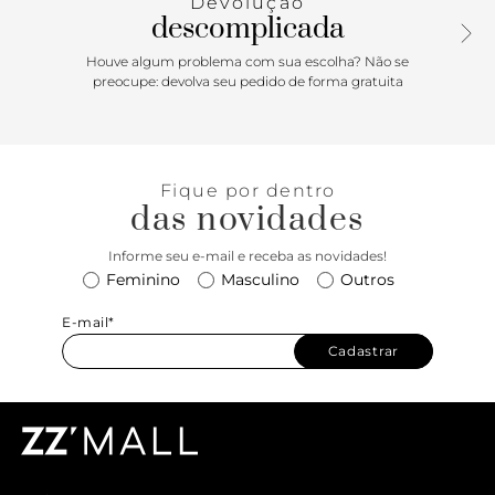
Devolução
acrescentando brilho e personalidade aos looks da
descomplicada
temporada.
Houve algum problema com sua escolha? Não se
preocupe: devolva seu pedido de forma gratuita
Fique por dentro
das novidades
Informe seu e-mail e receba as novidades!
Feminino
Masculino
Outros
E-mail*
Cadastrar