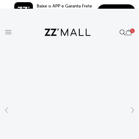
Baixe o APP e Garanta Frete 
BAIXAR
Grátis*
5.0
0