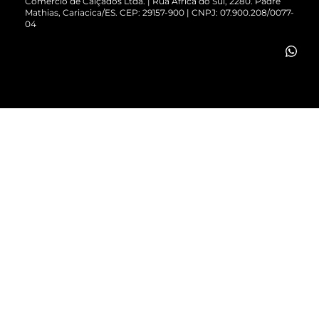
Comércio de Calçados Ltda. | Rua África do Sul, 2280. Padre
Mathias, Cariacica/ES. CEP: 29157-900 | CNPJ: 07.900.208/0077-
Vendas Corporativas
04