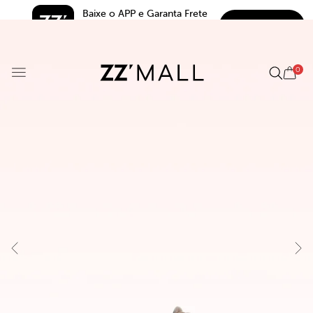
Baixe o APP e Garanta Frete 
BAIXAR
Grátis*
5.0
0