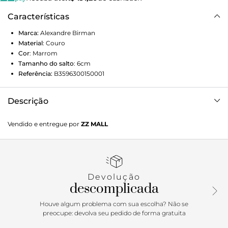
Características
Marca:
Alexandre Birman
Material
:
Couro
Cor
:
Marrom
Tamanho do salto
:
6cm
Referência:
B3596300150001
Descrição
A família Elena apresenta uma proposta elegante e
Vendido e entregue por
ZZ MALL
contemporânea, combinando design minimalista com
detalhes marcantes. Confeccionada em couro, a sandália
mule traz tiras entrelaçadas que adicionam textura e
feminilidade ao visual, enquanto o salto bloco de 60mm
oferece equilíbrio perfeito entre conforto e sofisticação.
Devolução
Versátil e refinada, transita com leveza entre diferentes
descomplicada
ocasiões, elevando qualquer composição com elegância
natural.
Houve algum problema com sua escolha? Não se
preocupe: devolva seu pedido de forma gratuita