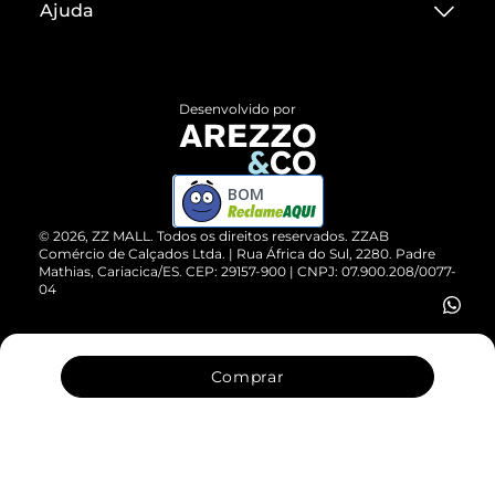
Ajuda
Termos de Uso
Central de Atendimento
Políticas de Privacidade
Entrega
ZZ Influ
Desenvolvido por
Devolução do Produto
ZZ MALL é confiável
Compre pelo WhatsApp
ZZPay
BOM
Cartão Presente
©
2026
, ZZ MALL. Todos os direitos reservados.
ZZAB
Comércio de Calçados Ltda. | Rua África do Sul, 2280. Padre
Mathias, Cariacica/ES. CEP: 29157-900 | CNPJ: 07.900.208/0077-
Vendas Corporativas
04
Comprar