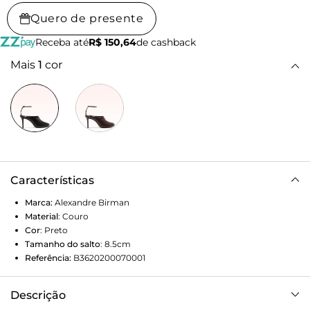
Quero de presente
Receba até
R$ 150,64
de cashback
Mais
1
cor
Características
Marca:
Alexandre Birman
Material
:
Couro
Cor
:
Preto
Tamanho do salto
:
8.5cm
Referência:
B3620200070001
Descrição