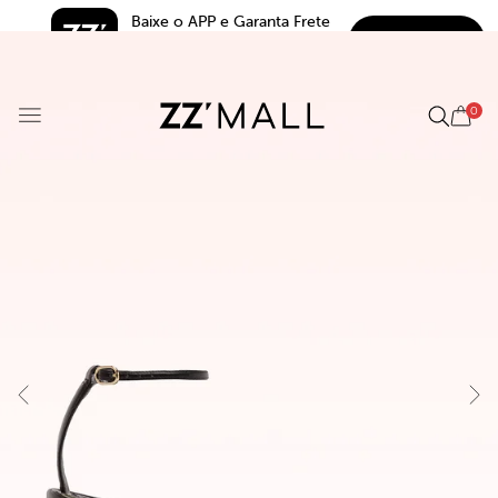
Baixe o APP e Garanta Frete 
BAIXAR
Grátis*
5.0
0