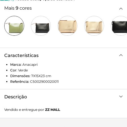
Mais
9
cores
Características
Marca:
Anacapri
Cor
:
Verde
Dimensões:
7X15X23
cm
Referência:
C5002900020011
Descrição
Crossbody de couro verde em tamanho médio. Possui alça
Vendido e entregue por
ZZ MALL
fina, fecho em zíper e nome da marca em relevo na capa.
Porque Apostar