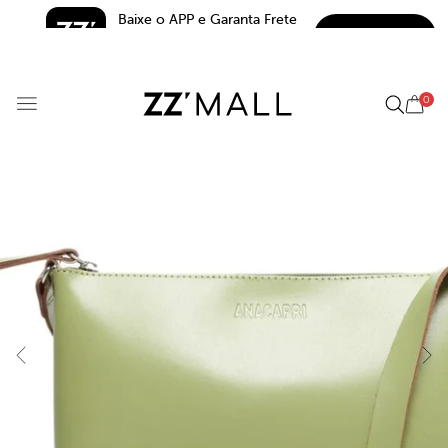
Baixe o APP e Garanta Frete 
BAIXAR
Grátis*
5.0
0