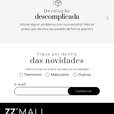
Se você vem procurando uma parceria de longa data: é pra
Devolução
investir sem medo nessa bolsa crossbody! Pertencente a
descomplicada
família Cora - a linha de bolsas em couro da ANACAPRI - ela
garante durabilidade e muita personalidade. De estilo e
Houve algum problema com sua escolha? Não se
tamanho versáteis, ela tem um design bem clean, te
preocupe: devolva seu pedido de forma gratuita
deixando livre pra usar ela com todas as suas produções
favoritas: e também criar novas produções inspiradas nas
lindas cores dela. Aposte nessa peça atemporal!
Fique por dentro
das novidades
Informe seu e-mail e receba as novidades!
Feminino
Masculino
Outros
E-mail*
Cadastrar