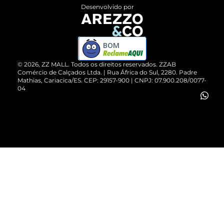
Entrega
ZZ Influ
Desenvolvido por
Devolução do Produto
ZZ MALL é confiável
Compre pelo WhatsApp
ZZPay
BOM
Cartão Presente
©
2026
, ZZ MALL. Todos os direitos reservados.
ZZAB
Comércio de Calçados Ltda. | Rua África do Sul, 2280. Padre
Mathias, Cariacica/ES. CEP: 29157-900 | CNPJ: 07.900.208/0077-
Vendas Corporativas
04