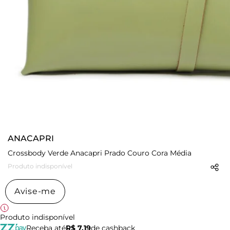
ANACAPRI
Crossbody Verde Anacapri Prado Couro Cora Média
Produto indisponível
Avise-me
Produto indisponível
Receba até
R$ 7,19
de cashback