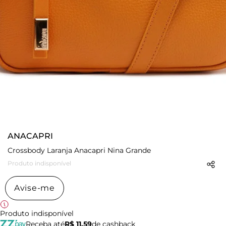
ANACAPRI
Crossbody Laranja Anacapri Nina Grande
Produto indisponível
Avise-me
Produto indisponível
Receba até
R$ 11,59
de cashback