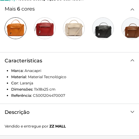
Mais
6
cores
Características
Marca:
Anacapri
Material
:
Material Tecnológico
Cor
:
Laranja
Dimensões:
11x18x25
cm
Referência:
C5001204470007
Descrição
Crossbody grande, laranja em material similar a couro.
Vendido e entregue por
ZZ MALL
Possui alça transversal e alça pequena na entrada da bolsa.
Bolso externo com fecho em zíper e bolso interno com