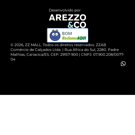
Entrega
ZZ Influ
Desenvolvido por
Devolução do Produto
ZZ MALL é confiável
Compre pelo WhatsApp
ZZPay
BOM
Cartão Presente
©
2026
, ZZ MALL. Todos os direitos reservados.
ZZAB
Comércio de Calçados Ltda. | Rua África do Sul, 2280. Padre
Mathias, Cariacica/ES. CEP: 29157-900 | CNPJ: 07.900.208/0077-
Vendas Corporativas
04