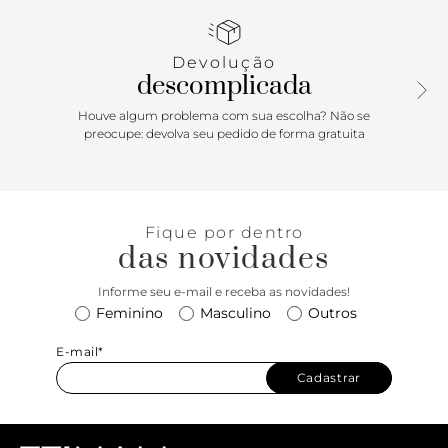
etiqueta. Fecho em zíper e aplicação de aviamento com o
nome da marca.
Devolução
Porque Apostar
descomplicada
Membro da família Nina essa crossbody feminina é rica em
Houve algum problema com sua escolha? Não se
detalhes! O puxador personalizado e a pequena aba na
preocupe: devolva seu pedido de forma gratuita
entrada do bolso externo enriquecem ainda mais o design
da bolsa ANACAPRI, ainda conta com bolso interno para
deixar os seus itens organizados e seguros. Perfeita, né?
Fique por dentro
das novidades
Informe seu e-mail e receba as novidades!
Feminino
Masculino
Outros
E-mail*
Cadastrar