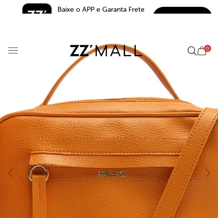
Baixe o APP e Garanta Frete 
BAIXAR
Grátis*
5.0
0