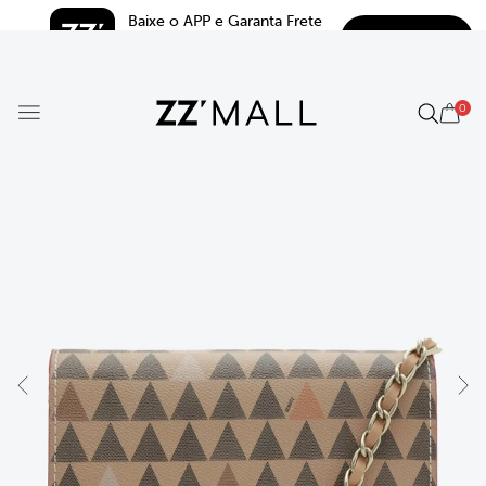
Baixe o APP e Garanta Frete 
BAIXAR
Grátis*
5.0
0