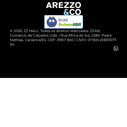
Devolução do Produto
ZZ MALL é confiável
Compre pelo WhatsApp
ZZPay
BOM
Cartão Presente
©
2026
, ZZ MALL. Todos os direitos reservados.
ZZAB
Comércio de Calçados Ltda. | Rua África do Sul, 2280. Padre
Mathias, Cariacica/ES. CEP: 29157-900 | CNPJ: 07.900.208/0077-
Vendas Corporativas
04