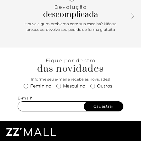
Devolução
descomplicada
Houve algum problema com sua escolha? Não se
preocupe: devolva seu pedido de forma gratuita
Fique por dentro
das novidades
Informe seu e-mail e receba as novidades!
Feminino
Masculino
Outros
E-mail*
Cadastrar