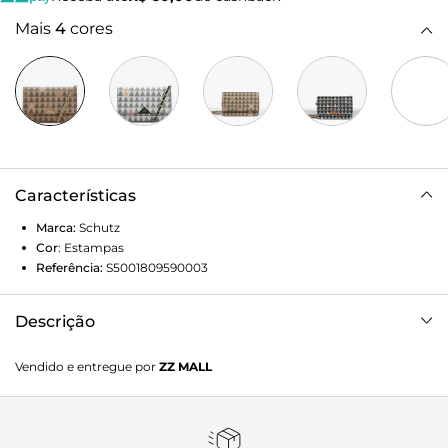
Mais
4
cores
Características
Marca:
Schutz
Cor
:
Estampas
Referência:
S5001809590003
Descrição
=VLOOKUP(A54,[1]dataexport_0009TZ9Q!$C:$F,3,0)
Vendido e entregue por
ZZ MALL